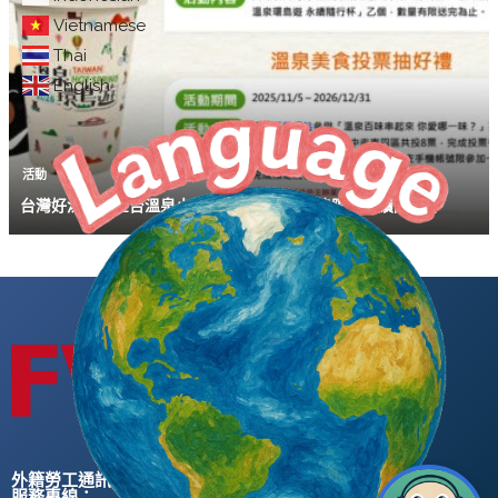
Vietnamese
Thai
English
活動
台灣好湯打造全台溫泉小旅行 買行程送喔熊限定永續隨行杯
外籍勞工通訊社版權所有 ©
服務專線：