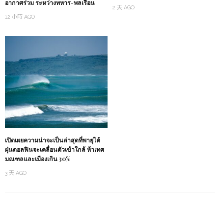
อากาศร่วม ระหว่างทหาร-พลเรือน
2 天 AGO
12 小時 AGO
เปิดเผยความน่าจะเป็นล่าสุดที่พายุไต้
ฝุ่นดอลฟินจะเคลื่อนตัวเข้าใกล้ ห้าเทศ
มณฑลและเมืองเกิน 30%
3 天 AGO