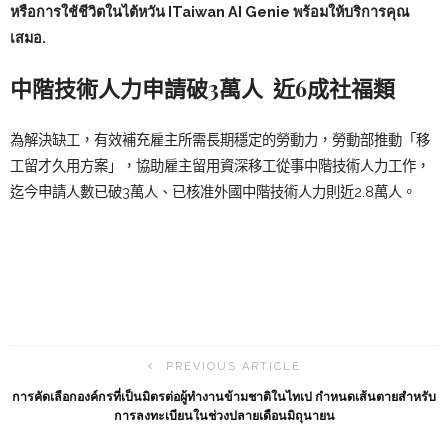
หรือการใช้ชีวิตในไต้หวัน
ITaiwan AI Genie
พร้อมให้บริการคุณ
เสมอ.
中階技術人力申請破3萬人 近6成社福類
為解決缺工，有效補充雇主所需長期穩定的勞動力，勞動部推動「移
工留才久用方案」，協助雇主留用資深移工從事中階技術人力工作，
迄今申請人數已破3萬人、已核准外國中階技術人力則近2.8萬人。
PREVIOUS ARTICLE
การคัดเลือกองค์กรที่เป็นมิตรต่อผู้ทำงานข้ามชาติในไทเป กำหนดเส้นตายสำหรับ
การลงทะเบียนในช่วงปลายเดือนมิถุนายน