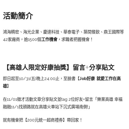
活動簡介
鴻海精密、海光企業、慶達科技、華泰電子、築間餐飲、鼎王國際等
42家廠商，逾1500個
工作機會
，求職者把握機會！
【高雄人限定好康抽獎】留言+分享貼文
即日起至10/31(五)晚上24:00止，至臉書【
Job好康 就愛工作在高
雄
】
在11/01徵才活動文章分享貼文並tag 2位好友+留言「樂業高雄 幸福
融融11/1找頭路就在高雄火車站下沉式廣場南側!」
就有機會把【200元統一超商禮券】帶回家！