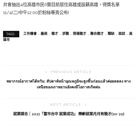
共會抽出4位高雄市民((需目前居住高雄或設籍高雄，得獎名單
11/4(二)中午12:00於粉絲專頁公布)
工作機會
廠商
徵才
求職
現場徵才
聯合徵才
職缺
面試
高
TAGS :
雄市
PREVIOUS ARTICLE
พยากรณ์อากาศไต้หวัน: สัปดาห์หน้าอุณหภูมิจะสูงขึ้นก่อนแล้วค่อยลดลง ทาง
เหนือของเถาหยวนยังคงมีโอกาสเกิดฝน
NEXT ARTICLE
就業媒合｜2025「富市台中 就業成功」 樂齡就業月月有徵才(10/29)