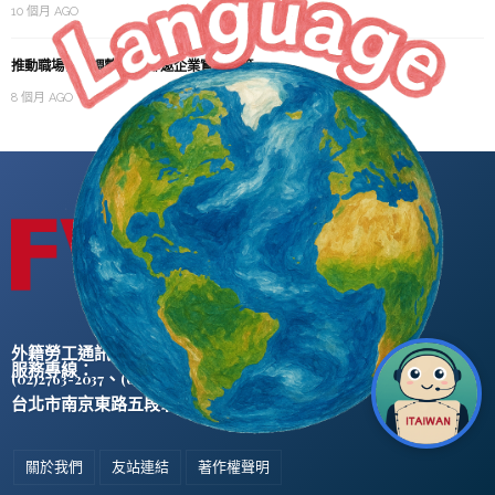
10 個月 AGO
推動職場合理調整 勞動部邀企業實例示範
8 個月 AGO
外籍勞工通訊社版權所有 ©
服務專線：
、
(02)2763-2037
(02)2765-0906
台北市南京東路五段47號5樓之2
關於我們
友站連結
著作權聲明