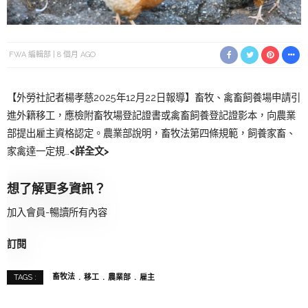
FWA 編輯部
8 個月 AGO
【外勞社記者楊孝慈2025年12月22日報導】畜牧、禽畜飼養場申請引
進外籍移工，應檢附畜牧場登記證書或禽畜飼養登記證影本，向農業
部提出雇主資格認定。農業部說明，畜牧法第四條規範，飼養家畜、
家禽達一定規…
<詳全文>
想了解更多資訊？
加入會員-暢讀所有內容
訂閱
畜牧法
移工
農業部
雇主
TAGS :