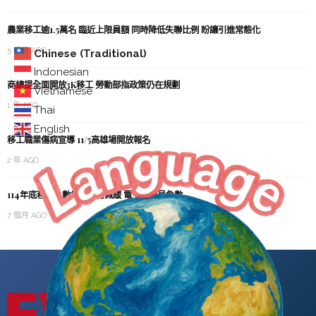
農業移工逾1.5萬名 臨近上限員額 同時降低失聯比例 盼讓引進常態化
5 個月 AGO
Chinese (Traditional)
Indonesian
商總提全面開放3K移工 勞動部指政策仍在規劃
Vietnamese
1 年 AGO
Thai
English
移工職業傷病宣導 11/5高雄場開放報名
2 年 AGO
114年底移工人數增加趨勢減緩 電子業首見負數
7 個月 AGO