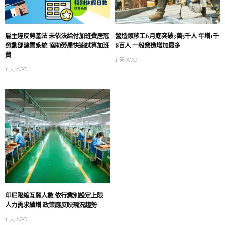
雇主違反勞基法 未依法給付加班費居冠
營造類移工6月底突破3萬5千人 年增1千
勞動部建置系統 協助勞雇快速試算加班
8百人 一般營造增加最多
費
1 天 AGO
1 天 AGO
印尼限縮互貿人數 依行業別設定上限
人力需求續增 政策應反映現況趨勢
1 天 AGO