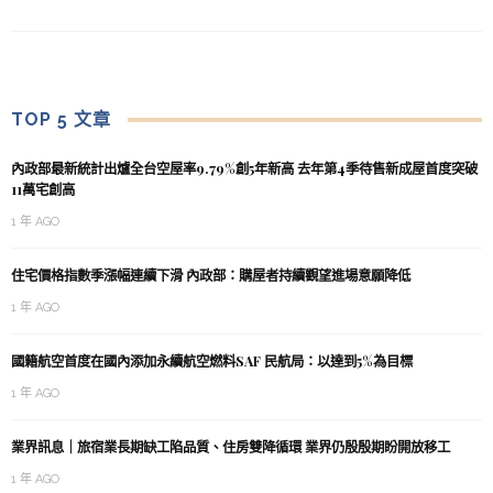
TOP 5 文章
內政部最新統計出爐全台空屋率9.79%創5年新高 去年第4季待售新成屋首度突破
11萬宅創高
1 年 AGO
住宅價格指數季漲幅連續下滑 內政部：購屋者持續觀望進場意願降低
1 年 AGO
國籍航空首度在國內添加永續航空燃料SAF 民航局：以達到5%為目標
1 年 AGO
業界訊息｜旅宿業長期缺工陷品質、住房雙降循環 業界仍殷殷期盼開放移工
1 年 AGO