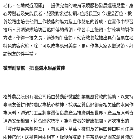
老化、在地就近照顧」，提供完善的療育環境服務發展遲緩兒童、身
心障礙者及失能長者，服務對象從初期4位成長至如今超過百位，教
養院藉由培養他們工作技能的能力及工作態度的養成，在實作中學習
技巧。另透過烘焙坊西點師傅的帶領，學習手工饅頭、餅乾等的製作
方法，學得一技之長。適逢端午佳節，幼安教養院推出具有苗栗在地
特色的客家粽，除了可以成為應景美食，更可作為大家返鄉過節、拜
訪親友的伴手禮。
微型創業幫一把 臺灣水果品質佳
格外農品股份有限公司藉由勞動部微型創業鳳凰貸款的協助，以支持
臺灣友善耕作的農民為核心精神，採購品質良好卻賣相欠佳的水果作
為原料，透過加工品將臺灣優良農產品推廣到全世界。產品及原料皆
通過安全檢驗，符合國家標準，為消費者的健康把關。這次推出的
「豐作雙果茶醬禮盒」，有鳳梨、草莓、椪柑及芒果四種口味可任選
兩種搭配，送禮自用兩相宜，飯後解膩或下午茶點更是闔家聚會時的