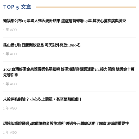
TOP 5 文章
衛福部公布113年國人死因統計結果 癌症居首蟬聯43年 其次心臟疾病與肺炎
1 年 AGO
龜山島3月1日起開放登島 每天對外開放1,800名
1 年 AGO
2025台灣好湯金泉獎得獎名單揭曉 好湯短影音徵選活動3/4接力開跑 總獎金十萬
元等你拿
1 年 AGO
未投保強制險？ 小心吃上罰單，甚至鉅額賠償！
1 年 AGO
環境部認證通過3處環境教育設施場所 透過多元體驗活動了解資源循環重要性
1 年 AGO