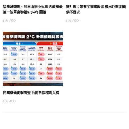
福隆騎鐵馬、阿里山搭小火車 內政部最
審計部：婚育宅需求殷切 釋出戶數明顯
後一波單身聯誼8/7中午開搶
供不應求
1 天 AGO
1 天 AGO
民團氣候衝擊調查 台南各指標均入榜
1 天 AGO