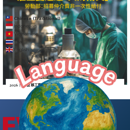
Chinese (Traditional)
Indonesian
Vietnamese
Thai
English
2026｜5月號 移工零付費—雇主憂逃逸「人財兩失」