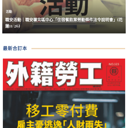
活動
職安活動｜職安署北區中心「住宿餐飲業勞動條件法令說明會」(花
蓮11/26)
最新合訂本