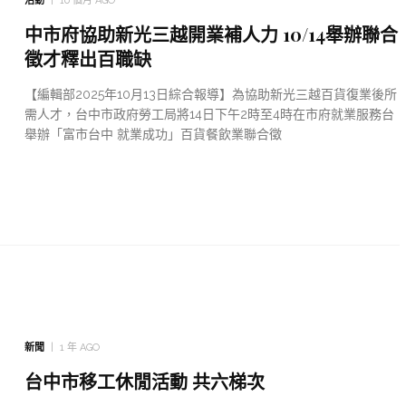
活動
10 個月 AGO
中市府協助新光三越開業補人力 10/14舉辦聯合
徵才釋出百職缺
【編輯部2025年10月13日綜合報導】為協助新光三越百貨復業後所
需人才，台中市政府勞工局將14日下午2時至4時在市府就業服務台
舉辦「富市台中 就業成功」百貨餐飲業聯合徵
新聞
1 年 AGO
台中市移工休閒活動 共六梯次