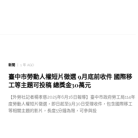
新聞
1 年 AGO
臺中市勞動人權短片徵選 9月底前收件 國際移
工等主題可投稿 總獎金30萬元
【外勞社記者楊孝慈2025年6月16日報導】臺中市政府勞工局114年
度勞動人權短片徵選，即日起至9月30日受理收件，包含國際移工
等相關主題的影片，長度5分鐘為限，可參與投