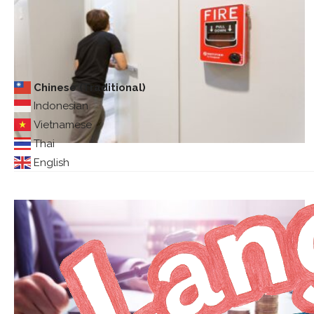
Chinese (Traditional)
Indonesian
Vietnamese
Thai
English