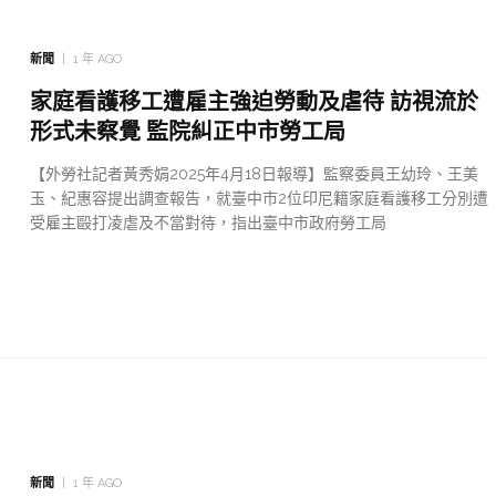
新聞
1 年 AGO
家庭看護移工遭雇主強迫勞動及虐待 訪視流於
形式未察覺 監院糾正中市勞工局
【外勞社記者黃秀娟2025年4月18日報導】監察委員王幼玲、王美
玉、紀惠容提出調查報告，就臺中市2位印尼籍家庭看護移工分別遭
受雇主毆打凌虐及不當對待，指出臺中市政府勞工局
新聞
1 年 AGO