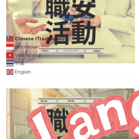
Chinese (Traditional)
Indonesian
Vietnamese
Thai
English