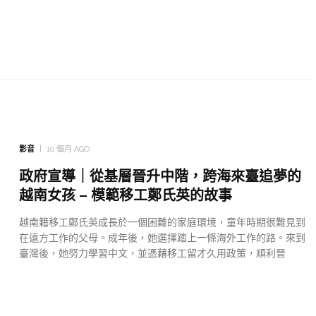
影音
10 個月 AGO
政府宣導｜從基層晉升中階，跨海來臺追夢的
越南女孩 – 模範移工鄭氏英的故事
越南籍移工鄭氏英成長於一個困難的家庭環境，童年時期很難見到
在遠方工作的父母。成年後，她選擇踏上一條海外工作的路。來到
臺灣後，她努力學習中文，並憑藉移工留才久用政策，順利晉