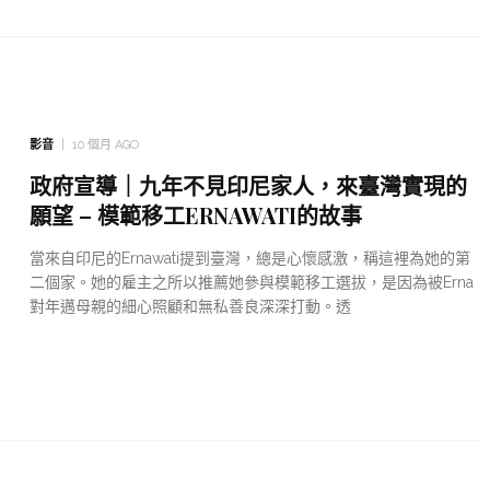
影音
10 個月 AGO
政府宣導｜九年不見印尼家人，來臺灣實現的
願望 – 模範移工ERNAWATI的故事
當來自印尼的Ernawati提到臺灣，總是心懷感激，稱這裡為她的第
二個家。她的雇主之所以推薦她參與模範移工選拔，是因為被Erna
對年邁母親的細心照顧和無私善良深深打動。透