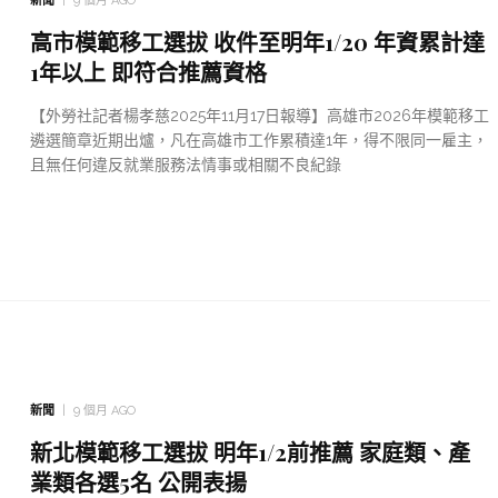
新聞
9 個月 AGO
高市模範移工選拔 收件至明年1/20 年資累計達
1年以上 即符合推薦資格
【外勞社記者楊孝慈2025年11月17日報導】高雄市2026年模範移工
遴選簡章近期出爐，凡在高雄市工作累積達1年，得不限同一雇主，
且無任何違反就業服務法情事或相關不良紀錄
新聞
9 個月 AGO
新北模範移工選拔 明年1/2前推薦 家庭類、產
業類各選5名 公開表揚