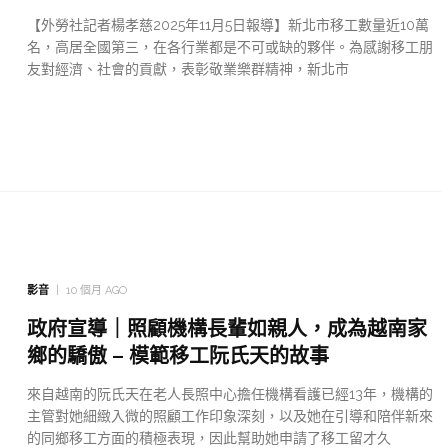
【外勞社記者楊孝慈2025年11月5日報導】新北市移工數量近10萬
名，高居全國第三，在各行業都是不可或缺的夥伴。為感謝移工朋
友對經濟、社會的貢獻，表彰敬業樂群精神，新北市
影音
10 個月 AGO
政府宣導｜照顧機構長輩如親人，成為越南家
鄉的驕傲 – 模範移工阮氏天的故事
來自越南的阮氏天在老人長照中心擔任機構看護已經13年，機構的
主管對她細緻入微的照顧工作印象深刻，以及她在引導和陪伴新來
的同鄉移工方面的積極表現，因此幫助她申請了移工留才久