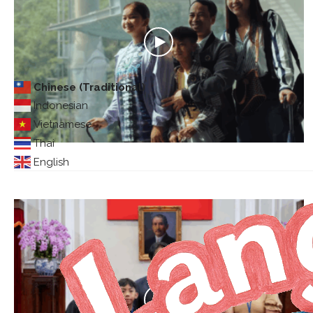
Chinese (Traditional)
Indonesian
Vietnamese
Thai
English