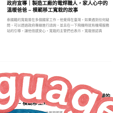
政府宣導｜製造工廠的電焊職人，家人心中的
溫暖爸爸 – 模範移工寬栽的故事
泰國籍的寬栽曾在多個國家工作，他覺得在臺灣，如果遇到任何疑
問，可以透過政府專線進行諮詢，並且在一下飛機時就有機場服務
站的引導，讓他倍感安心。寬栽的主管們也表示，寬栽很認真
影音
11 個月 AGO
政府宣導｜離開時女兒只有3歲，菲律賓母親的
牽掛 – 模範移工MYRNA的故事
來自菲律賓的Myrna是一位單親媽媽，身邊有五個孩子。為了養活