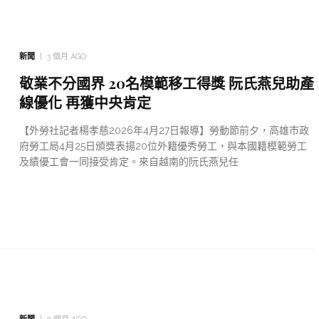
新聞
3 個月 AGO
敬業不分國界 20名模範移工得獎 阮氏燕兒助產
線優化 再獲中央肯定
【外勞社記者楊孝慈2026年4月27日報導】勞動節前夕，高雄市政
府勞工局4月25日頒獎表揚20位外籍優秀勞工，與本國籍模範勞工
及績優工會一同接受肯定。來自越南的阮氏燕兒任