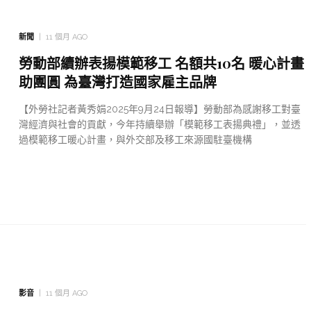
新聞
11 個月 AGO
勞動部續辦表揚模範移工 名額共10名 暖心計畫
助團圓 為臺灣打造國家雇主品牌
【外勞社記者黃秀娟2025年9月24日報導】勞動部為感謝移工對臺
灣經濟與社會的貢獻，今年持續舉辦「模範移工表揚典禮」，並透
過模範移工暖心計畫，與外交部及移工來源國駐臺機構
影音
11 個月 AGO