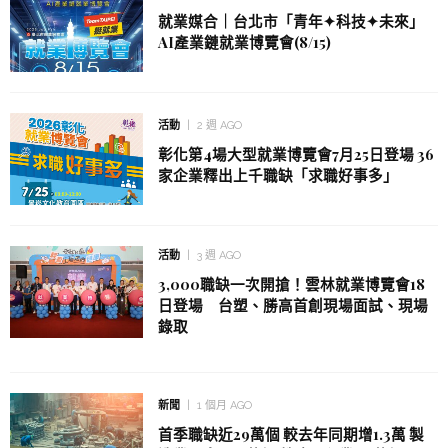
就業媒合｜台北市「青年✦科技✦未來」
AI產業鏈就業博覽會(8/15)
活動
2 週 AGO
彰化第4場大型就業博覽會7月25日登場 36
家企業釋出上千職缺「求職好事多」
活動
3 週 AGO
3,000職缺一次開搶！雲林就業博覽會18
日登場 台塑、勝高首創現場面試、現場
錄取
新聞
1 個月 AGO
首季職缺近29萬個 較去年同期增1.3萬 製