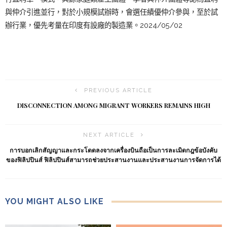
與仲介引進並行，對於小規模試辦時，會選任績優仲介參與，至於試
辦行業，優先考量在印度有設廠的製造業。2024/05/02
PREVIOUS ARTICLE
DISCONNECTION AMONG MIGRANT WORKERS REMAINS HIGH
NEXT ARTICLE
การบอกเลิกสัญญาและกระโดดลงจากเครื่องบินถือเป็นการละเมิดกฎข้อบังคับ
ของฟิลิปปินส์ ฟิลิปปินส์สามารถช่วยประสานงานและประสานงานการจัดการได้
YOU MIGHT ALSO LIKE