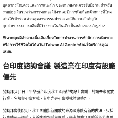
บุคลากรโดยตรงและการแนะนำ ของหน่วยงานควรจับมือกัน สำหรับ
รายย่อย ในระหว่างการทดลองใช้งานจะมีการคัดเลือกตัวกลางที่โดด
เด่นให้เข้าร่วม ส่วนอุตสาหกรรมนำร่องจะให้ความสำคัญกับ
อุตสาหกรรมการผลิตที่มีโรงงานในอินเดียเป็นหลัก2024/05/02
※หากคุณมีคำถามเพิ่มเติมเกี่ยวกับการทำงาน การพำนัก การเดินทาง
หรือการใช้ชีวิตในไต้หวัน
ITaiwan AI Genie
พร้อมให้บริการคุณ
เสมอ.
台印度諮詢會議
製造業在印度有設廠
優先
勞動部5月2日上午舉辦台印度移工國內諮詢線上會議，討論未來開放
行業、名額與引進方式，其中光是引進模式討論熱烈。
勞動部會後說明，移工團體指新開放的來源國應該有新的做法，只採
行直聘單一模式，其餘家庭類雇主團體、學者與仲介團體等認為直聘