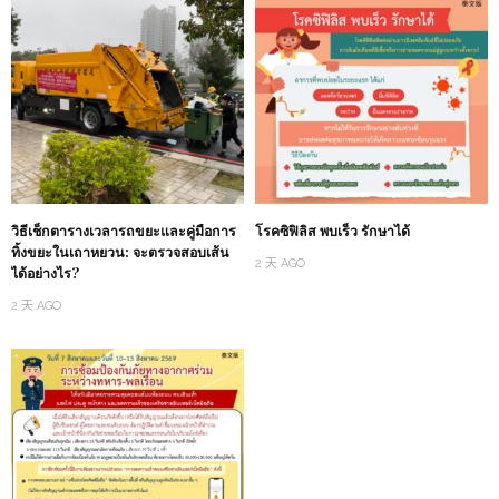
วิธีเช็กตารางเวลารถขยะและคู่มือการ
โรคซิฟิลิส พบเร็ว รักษาได้
ทิ้งขยะในเถาหยวน: จะตรวจสอบเส้น
2 天 AGO
ได้อย่างไร?
2 天 AGO