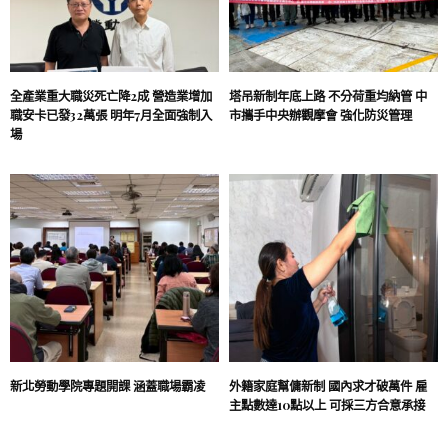
全產業重大職災死亡降2成 營造業增加
塔吊新制年底上路 不分荷重均納管 中
職安卡已發32萬張 明年7月全面強制入
市攜手中央辦觀摩會 強化防災管理
場
新北勞動學院專題開課 涵蓋職場霸凌
外籍家庭幫傭新制 國內求才破萬件 雇
主點數達10點以上 可採三方合意承接