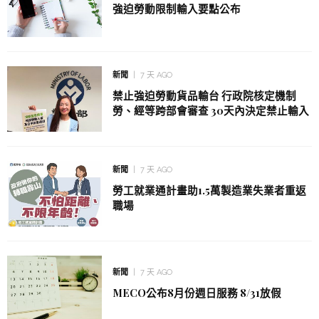
強迫勞動限制輸入要點公布
新聞
7 天 AGO
禁止強迫勞動貨品輸台 行政院核定機制
勞、經等跨部會審查 30天內決定禁止輸入
新聞
7 天 AGO
勞工就業通計畫助1.5萬製造業失業者重返
職場
新聞
7 天 AGO
MECO公布8月份週日服務 8/31放假