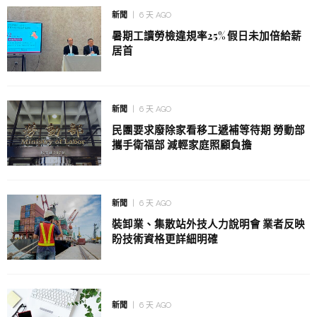
新聞
6 天 AGO
暑期工讀勞檢違規率25% 假日未加倍給薪
居首
新聞
6 天 AGO
民團要求廢除家看移工遞補等待期 勞動部
攜手衛福部 減輕家庭照顧負擔
新聞
6 天 AGO
裝卸業、集散站外技人力說明會 業者反映
盼技術資格更詳細明確
新聞
6 天 AGO