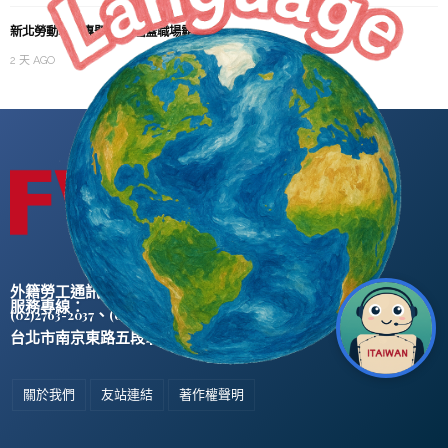
新北勞動學院專題開課 涵蓋職場霸凌
2 天 AGO
外籍勞工通訊社版權所有 ©
服務專線：
、
(02)2763-2037
(02)2765-0906
台北市南京東路五段47號5樓之2
關於我們
友站連結
著作權聲明