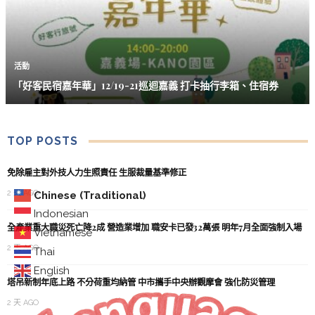
活動
「好客民宿嘉年華」12/19-21巡迴嘉義 打卡抽行李箱、住宿券
TOP POSTS
免除雇主對外技人力生照責任 生服裁量基準修正
2 天 AGO
Chinese (Traditional)
Indonesian
全產業重大職災死亡降2成 營造業增加 職安卡已發32萬張 明年7月全面強制入場
Vietnamese
2 天 AGO
Thai
English
塔吊新制年底上路 不分荷重均納管 中市攜手中央辦觀摩會 強化防災管理
2 天 AGO