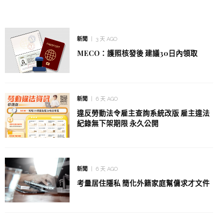
新聞
3 天 AGO
MECO：護照核發後 建議30日內領取
新聞
6 天 AGO
違反勞動法令雇主查詢系統改版 雇主違法
紀錄無下架期限 永久公開
新聞
6 天 AGO
考量居住隱私 簡化外籍家庭幫傭求才文件