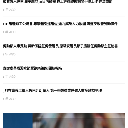
被看護人往生 雇主應於30日內通報 移工等待轉換期間不得工作 違法重罰
1 年 AGO
1111護理缺工公聽會 專家籲引進護佐 逾九成認人力緊繃 盼逐步改善勞動條件
1 年 AGO
勞動部人事異動 黃齡玉陞任勞發署長 原職安署長鄒子廉調任勞動部主任秘書
1 年 AGO
泰辦處舉辦潑水節暨歡樂路跑 開放報名
1 年 AGO
3月在臺移工總人數已近83萬人 第一季製造業聘僱人數多維持平穩
1 年 AGO