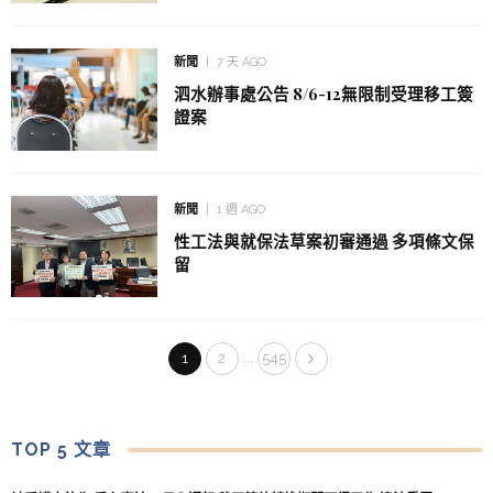
新聞
7 天 AGO
泗水辦事處公告 8/6-12無限制受理移工簽
證案
新聞
1 週 AGO
性工法與就保法草案初審通過 多項條文保
留
...
1
2
545
TOP 5 文章