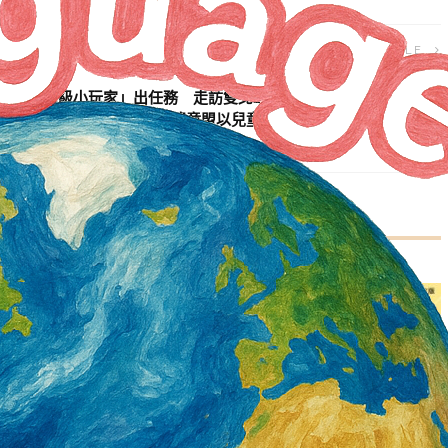
NEXT ARTICLE
「超級小玩家」出任務 走訪雙北274座共融遊戲場檢視成果出
爐 身障童盟以兒童為主體，推動友善共融環境