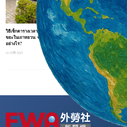
วิธีเช็กตารางเวลารถขยะและคู่มือการทิ้ง
โรคซิฟิลิส พบเร็ว รั
ขยะในเถาหยวน: จะตรวจสอบเส้นได้
14 小時 AGO
อย่างไร?
10 小時 AGO