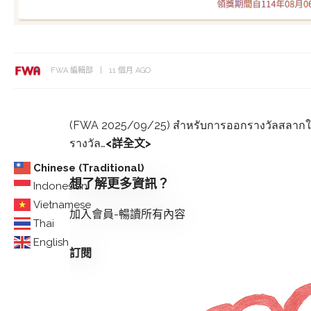
FWA 編輯部
11 個月 AGO
(FWA 2025/09/25) สำหรับการออกรางวัลสลากใบเ
รางวัล…
<詳全文>
Chinese (Traditional)
想了解更多資訊？
Indonesian
Vietnamese
加入會員-暢讀所有內容
Thai
English
訂閱