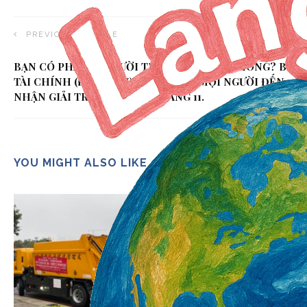
PREVIOUS ARTICLE
BẠN CÓ PHẢI LÀ NGƯỜI TRÚNG THƯỞNG KHÔNG? BỘ
TÀI CHÍNH (ĐÀI LOAN) NHẮC NHỞ MỌI NGƯỜI ĐẾN
NHẬN GIẢI TRƯỚC NGÀY 5 THÁNG 11.
YOU MIGHT ALSO LIKE