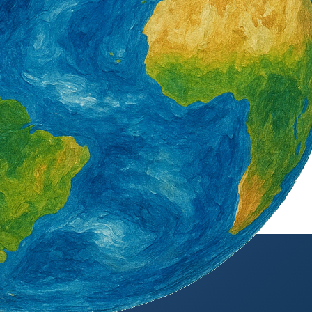
กษาได้
วันที่ 7 สิงหาคมและวันที่ 10–13 สิงหาคม
2569 การซ้อมป้องกันภัยทางอากาศร่วม
ระหว่างทหาร-พลเรือน
2 天 AGO
外籍勞工通訊社版權所有 ©