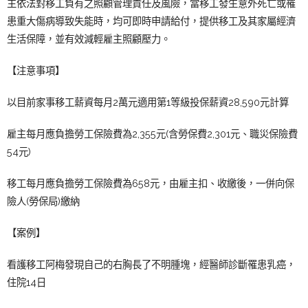
主依法對移工負有之照顧管理責任及風險，當移工發生意外死亡或罹
患重大傷病導致失能時，均可即時申請給付，提供移工及其家屬經濟
生活保障，並有效減輕雇主照顧壓力。
【注意事項】
以目前家事移工薪資每月2萬元適用第1等級投保薪資28,590元計算
雇主每月應負擔勞工保險費為2,355元(含勞保費2,301元、職災保險費
54元)
移工每月應負擔勞工保險費為658元，由雇主扣、收繳後，一併向保
險人(勞保局)繳納
【案例】
看護移工阿梅發現自己的右胸長了不明腫塊，經醫師診斷罹患乳癌，
住院14日