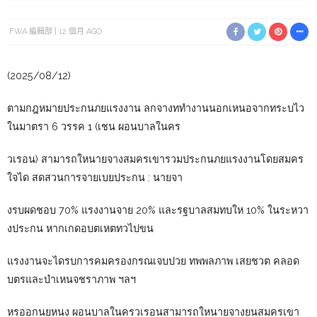
FWA 編輯部
12 個月 AGO
(2025/08/12)
ตามกฎหมายประกนภยแรงงาน ลกจางททำงานนอกเหนอจากทระบไว
ในมาตรา 6 วรรค 1 (เชน ผอนบาลในคร
วเรอน) สามารถใหนายจางสมครเขารวมประกนภยแรงงานโดยสมคร
ใจได สดสวนการจายเบยประกน : นายจา
งรบผดชอบ 70% แรงงานจาย 20% และรฐบาลสมทบให 10% ในระหวา
งประกน หากเกดอบตเหตทวไปขน
แรงงานจะไดรบการคมครองกรณเจบปวย ทพพลภาพ เสยชวต คลอด
บตรและบำเหนจชราภาพ ฯลฯ
หรออกนยหนง ผอนบาลในครวเรอนสามารถใหนายจางยนสมครเขา