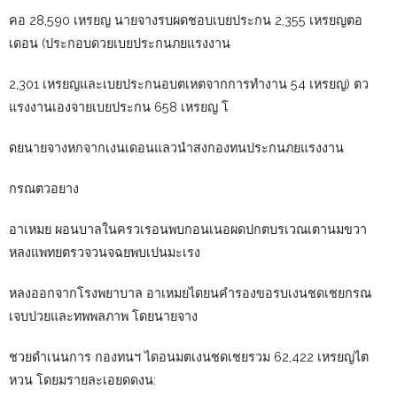
คอ 28,590 เหรยญ นายจางรบผดชอบเบยประกน 2,355 เหรยญตอ
เดอน (ประกอบดวยเบยประกนภยแรงงาน
2,301 เหรยญและเบยประกนอบตเหตจากการทำงาน 54 เหรยญ) ตว
แรงงานเองจายเบยประกน 658 เหรยญ โ
ดยนายจางหกจากเงนเดอนแลวนำสงกองทนประกนภยแรงงาน
กรณตวอยาง
อาเหมย ผอนบาลในครวเรอนพบกอนเนอผดปกตบรเวณเตานมขวา
หลงแพทยตรวจวนจฉยพบเปนมะเรง
หลงออกจากโรงพยาบาล อาเหมยไดยนคำรองขอรบเงนชดเชยกรณ
เจบปวยและทพพลภาพ โดยนายจาง
ชวยดำเนนการ กองทนฯ ไดอนมตเงนชดเชยรวม 62,422 เหรยญไต
หวน โดยมรายละเอยดดงน: