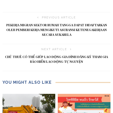
PREVIOUS ARTICLE
PEKERJA MIGRAN SEKTOR RUMAH TANGGA DAPAT DIDAFTARKAN
OLEH PEMBERI KERJA MENGIKUTI ASURANSI KETENEGAKERJAAN
SECARA SUKARELA
NEXT ARTICLE
CHỦ THUÊ CÓ THỂ GIÚP LAO ĐỘNG GIA ĐÌNH ĐĂNG KÝ THAM GIA
BẢO HIỂM LAO ĐỘNG TỰ NGUYỆN
YOU MIGHT ALSO LIKE