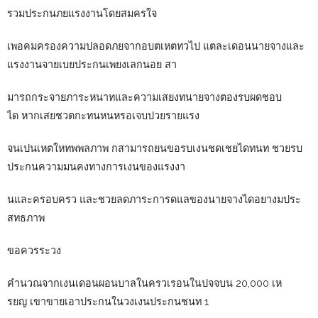
รวมประกนภยแรงงานโดยสมครใจ
เพอคมครองความปลอดภยจากอบตเหตทวไป แตละเดอนนายจางและ
แรงงานจายเบยประกนเพยงเลกนอย สา
มารถกระจายภาระหนาทและความเสยงทนายจางตองรบผดชอบ
ได หากเสยชวตกะทนหนหรอเจบปวยรายแรง
จนเปนเหตใหทพพลภาพ กสามารถยนขอรบเงนชดเชยไดทนท ชวยรบ
ประกนความมนคงทางการเงนของแรงงา
นและครอบครว และชวยลดภาระการดแลของนายจางไดอยางมประ
สทธภาพ
ขอควรระวง
คำนวณจากเงนเดอนผอนบาลในครวเรอนในปจจบน 20,000 เห
รยญ เขาขายเอาประกนในวงเงนประกนชนท 1