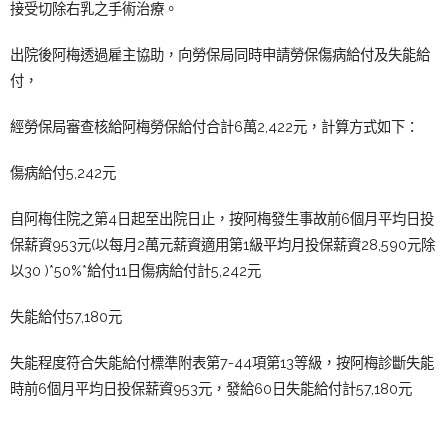
接受切除右乳之手術治療。
出院後阿梅透過雇主協助，向勞保局同時申請勞保傷病給付及失能給
付，
經勞保局審查核給阿梅勞保給付合計6萬2,422元，計算方式如下：
傷病給付5,242元
自阿梅住院之第4日起至出院日止，按阿梅發生事故前6個月平均日投
保薪資953元(以每月2萬元薪資適用第1級平均月投保薪資28,590元除
以30 )*50%*給付11日傷病給付計5,242元
失能給付57,180元
失能程度符合失能給付標準附表第7-44項第13等級，按阿梅診斷失能
時前6個月平均日投保薪資953元，發給60日失能給付計57,180元