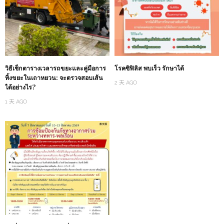
วิธีเช็กตารางเวลารถขยะและคู่มือการ
โรคซิฟิลิส พบเร็ว รักษาได้
ทิ้งขยะในเถาหยวน: จะตรวจสอบเส้น
2 天 AGO
ได้อย่างไร?
1 天 AGO