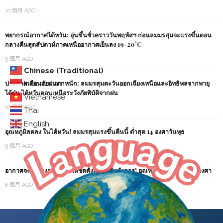
10 個月 AGO
พยากรณ์อากาศไต้หวัน: อุ่นขึ้นชั่วคราววันพฤหัสฯ ก่อนลมมรสุมจะแรงขึ้นตอน
กลางคืนสุดสัปดาห์ภาคเหนืออากาศเย็นลง 19-20°C
9 個月 AGO
Chinese (Traditional)
ประกาศเตือนภัยฝนตกหนัก: ลมมรสุมตะวันออกเฉียงเหนือและอิทธิพลจากพายุ
Indonesian
ไต้ฝุ่น ไต้หวันตอนเหนือระวังภัยพิบัติจากฝน
Vietnamese
10 個月 AGO
Thai
English
อุณหภูมิลดลง ในไต้หวัน! ลมมรสุมแรงขึ้นคืนนี้ ต่ำสุด 14 องศาวันพุธ
9 個月 AGO
อากาศจะเย็นลงอย่างเห็นได้ชัดตั้งแต่คืนวันอังคาร! อุณหภูมิลดลงเหลือ 16 องศา
8 個月 AGO