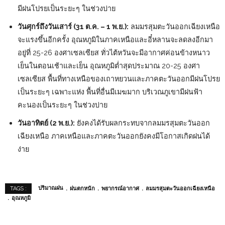
มีฝนโปรยเป็นระยะๆ ในช่วงบ่าย
วันศุกร์ถึงวันเสาร์ (31 ต.ค. – 1 พ.ย.):
ลมมรสุมตะวันออกเฉียงเหนือ
จะแรงขึ้นอีกครั้ง อุณหภูมิในภาคเหนือและอี๋หลานจะลดลงอีกมา
อยู่ที่ 25-26 องศาเซลเซียส ทั่วไต้หวันจะมีอากาศค่อนข้างหนาว
เย็นในตอนเช้าและเย็น อุณหภูมิต่ำสุดประมาณ 20-25 องศา
เซลเซียส พื้นที่ทางเหนือของเถาหยวนและภาคตะวันออกมีฝนโปรย
เป็นระยะๆ เฉพาะแห่ง พื้นที่อื่นมีเมฆมาก บริเวณภูเขามีฝนฟ้า
คะนองเป็นระยะๆ ในช่วงบ่าย
วันอาทิตย์ (2 พ.ย.):
ยังคงได้รับผลกระทบจากลมมรสุมตะวันออก
เฉียงเหนือ ภาคเหนือและภาคตะวันออกยังคงมีโอกาสเกิดฝนได้
ง่าย
ปริมาณฝน
ฝนตกหนัก
พยากรณ์อากาศ
ลมมรสุมตะวันออกเฉียงเหนือ
TAGS :
อุณหภูมิ