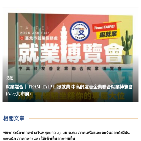
活動
就業媒合｜TEAM TAIPEI挺就業 中高齡友善企業聯合就業博覽會
(6/27北市府)
相關文章
พยากรณ์อากาศช่วงวันหยุดยาว 23-26 ต.ค.: ภาคเหนือและตะวันออกยังมีฝน
ตกหนัก ภาคกลางและใต้เช้าเย็นอากาศเย็น