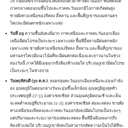
28 กลุ่มเมฆจากจีนตอนใต้เคลื่อนตัวมาทางตะวันออก พื้นที่ตั้งแต่
ภาคกลางตอนบนขึ้นไปและภาคตะวันออกมีโอกาสเกิดฝนสูง
ชายฝั่งทางเหนือของจีหลง อี๋หลาน และพื้นที่ภูเขาของมหานคร
ไทเปจะมีฝนตกหนักเฉพาะแห่ง
วันที่ 29
ความชื้นยังคงมีมาก ภาคเหนือและภาคตะวันออกเฉียง
เหนือมีฝนโปรยเป็นระยะๆ เฉพาะแห่ง พื้นที่อี๋หลานมีฝนตกหนัก
เฉพาะแห่ง ชายฝั่งทางเหนือของจีหลง อี๋หลาน และพื้นที่ภูเขาของ
มหานครไทเปมีแนวโน้มที่จะมีฝนตกต่อเนื่องและยาวนานในช่วง
สองวันนี้ ภาคใต้มีเมฆมากถึงท้องฟ้าแจ่มใส บริเวณภูเขามีฝนโปรย
เป็นระยะๆ ในช่วงบ่าย
วันพฤหัสบดี (30 ต.ค.):
ลมมรสุมตะวันออกเฉียงเหนือจะอ่อนกำลัง
ลง อุณหภูมิในตอนกลางวันจะอุ่นขึ้นเล็กน้อย อุณหภูมิสูงสุดทั่ว
ประเทศอยู่ที่ 27-33 องศาเซลเซียส ส่วนอุณหภูมิตอนเช้าและเย็น
จะลดต่ำลงอยู่ที่ประมาณ 21-25 องศาเซลเซียส ฝนจะลดลง ชายฝั่ง
ทางเหนือของจีหลงและภาคตะวันออกยังคงมีฝนโปรยเป็นระยะๆ
แต่ปริมาณและระยะเวลาของฝนจะลดลง พื้นที่อื่นมีเมฆมากถึง
ท้องฟ้าแจ่มใส บริเวณภูเขายังคงไม่สามารถตัดความเป็นไปได้ที่จะ