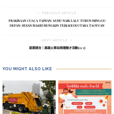
PREVIOUS ARTICLE
PRAKIRAAN CUACA TAIWAN: SUHU NAIK LALU TURUN MINGGU
DEPAN; HUJAN MASIH MUNGKIN TERJADI DI UTARA TAOYUAN
NEXT ARTICLE
就業媒合｜高雄火車站現場徵才活動(11/1)
YOU MIGHT ALSO LIKE