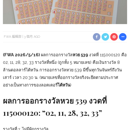
FWA 編輯部
3 個月 AGO
(FWA 2026/5/16)
ผลการออกรางวัล
หวย 539
งวดที่ 115000120 คือ
02, 11, 28, 32, 33 รางวัลที่หนึ่ง (ถูกทั้ง 5 หมายเลข) คือเงินรางวัล 8
ล้านดอลลาร์ไต้หวัน การออกรางวัลหวย 539 มีขึ้นทุกวันจันทร์ถึงวัน
เสาร์ เวลา 20:30 น. (หมายเลขที่ออกรางวัลจริงจะยึดตามประกาศ
อย่างเป็นทางการของลอตเตอรี่
ไต้หวัน
)
ผลการออกรางวัลหวย 539 งวดที่
115000120: “02, 11, 28, 32, 33”
รางวัลที่ 1: ไม่มีผู้ถูกรางวัล