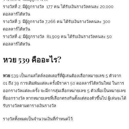
รางวัลที่ 2: มีผู้ถูกรางวัล 177 คน ได้รับเงินรางวัลคนละ 20,000
ดอลลาร์ไต้หวัน
รางวัลที่ 3: มีผู้ถูกรางวัล 7,266 คน ได้รับเงินรางวัลคนละ 300
ดอลลาร์ไต้หวัน
รางวัลที่ 4: มีผู้ถูกรางวัล 81,909 คน ได้รับเงินรางวัลคนละ 50
ดอลลาร์ไต้หวัน
หวย 539 คืออะไร?
หวย
539 เป็นเกมสไตล์ลอตเตอรี่ที่ผู้เล่นต้องเลือกหมายเลข 5 ตัวจาก
01 ถึง 39 การเดิมพันแต่ละครั้งมีราคา 50 ดอลลาร์ไต้หวันใหม่ ในการ
ออกรางวัลแต่ละครั้ง จะมีการสุ่มเลือกหมายเลข 5 ตัวเพื่อเป็นหมายเลข
ที่ออกรางวัล หากหมายเลขที่เลือกตรงกันตั้งแต่สองตัวขึ้นไป ผู้เล่นจะได้
รับรางวัลตามตารางเงินรางวัล
รางวัลทั้งหมดเป็นจำนวนเงินที่กำหนดไว้: