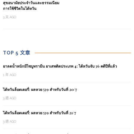
สุขอนามัยประจำวันและธรรมเนียม
การใช้ชีวิตในไต้หวัน
3 天 AGO
TOP 5 文章
ยาลดน้ำหนักมีไซบูทรามีน ยาเสพติดประเภท 4: ไต้หวันจับ 36 คดีปีที่แล้ว
1 年 AGO
ไต้หวันล็อตเตอรี่: ผลหวย 539 สำหรับวันที่ 20/7
3 週 AGO
ไต้หวันล็อตเตอรี่: ผลหวย 539 สำหรับวันที่ 21/7
3 週 AGO