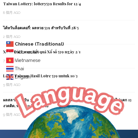
Taiwan Lottery: lottery539 Results for 12/4
8 個月 AGO
ไต้หวันล็อตเตอรี่: ผลหวย 539 สำหรับวันที่ 28/5
2 個月 AGO
Chinese (Traditional)
Xổ số Đài Loan: Kết quả Xổ số 539 ngày 2/1
Indonesian
Vietnamese
7 個月 AGO
Thai
Lotre Taiwan: Hasil Lotre 539 untuk 10/3
English
5 個月 AGO
ผลสลากไต้หวัน 31 ต.ค.: รางวัลที่ 1 แกรนด์ล็อตโต้ (Grand Lottery) ไม่แตก 13
งวดติด, หวย 539 มีผู้ถูก 3 ใบ
9 個月 AGO