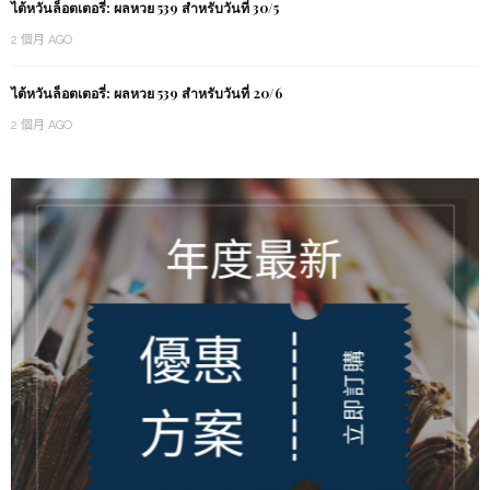
ไต้หวันล็อตเตอรี่: ผลหวย 539 สำหรับวันที่ 30/5
2 個月 AGO
ไต้หวันล็อตเตอรี่: ผลหวย 539 สำหรับวันที่ 20/6
2 個月 AGO