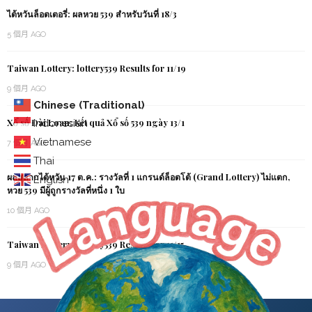
ไต้หวันล็อตเตอรี่: ผลหวย 539 สำหรับวันที่ 18/3
5 個月 AGO
Taiwan Lottery: lottery539 Results for 11/19
9 個月 AGO
Chinese (Traditional)
Xổ số Đài Loan: Kết quả Xổ số 539 ngày 13/1
Indonesian
Vietnamese
7 個月 AGO
Thai
ผลสลากไต้หวัน 17 ต.ค.: รางวัลที่ 1 แกรนด์ล็อตโต้ (Grand Lottery) ไม่แตก,
English
หวย 539 มีผู้ถูกรางวัลที่หนึ่ง 1 ใบ
10 個月 AGO
Taiwan Lottery: lottery539 Results for 11/15
9 個月 AGO