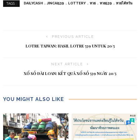
DAILYCASH
JINCAI539
LOTTERY
หวย
หวย539
หวยไต้หวัน
TAGS :
PREVIOUS ARTICLE
LOTRE TAIWAN: HASIL LOTRE 539 UNTUK 20/5
NEXT ARTICLE
XỔ SỐ ĐÀI LOAN: KẾT QUẢ XỔ SỐ 539 NGÀY 20/5
YOU MIGHT ALSO LIKE