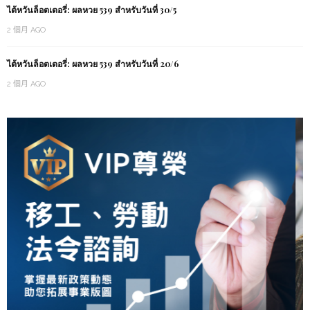
ไต้หวันล็อตเตอรี่: ผลหวย 539 สำหรับวันที่ 30/5
2 個月 AGO
ไต้หวันล็อตเตอรี่: ผลหวย 539 สำหรับวันที่ 20/6
2 個月 AGO