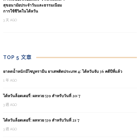
สุขอนามัยประจำวันและธรรมเนียม
การใช้ชีวิตในไต้หวัน
3 天 AGO
TOP 5 文章
ยาลดน้ำหนักมีไซบูทรามีน ยาเสพติดประเภท 4: ไต้หวันจับ 36 คดีปีที่แล้ว
1 年 AGO
ไต้หวันล็อตเตอรี่: ผลหวย 539 สำหรับวันที่ 20/7
3 週 AGO
ไต้หวันล็อตเตอรี่: ผลหวย 539 สำหรับวันที่ 21/7
3 週 AGO