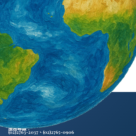
มการ์ดหรือบัญชีธนาคาร !
เปิดเผยความน่าจะเป็นล่าสุดที่พายุไต้ฝุ่น
ดอลฟินจะเคลื่อนตัวเข้าใกล้ ห้าเทศมณฑล
และเมืองเกิน 30%
3 天 AGO
外籍勞工通訊社版權所有 ©
服務專線：
(02)2763-2037
、
(02)2765-0906