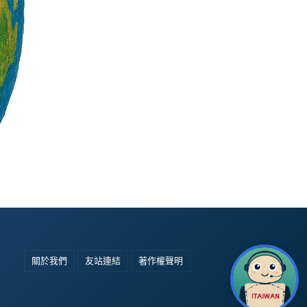
關於我們
友站連結
著作權聲明