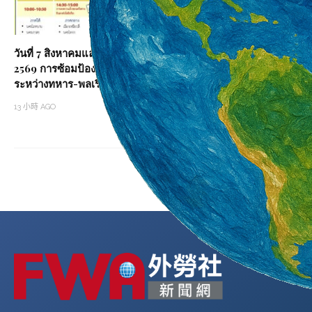
วันที่ 7 สิงหาคมและวันที่ 10–13 สิงหาคม
อย่าให้ผู้อื่นยืม ซิ
2569 การซ้อมป้องกันภัยทางอากาศร่วม
2 天 AGO
ระหว่างทหาร-พลเรือน
13 小時 AGO