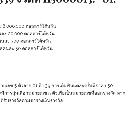
คนละ 8,000,000 ดอลลาร์ไต้หวัน
ัลคนละ 20,000 ดอลลาร์ไต้หวัน
วัลคนละ 300 ดอลลาร์ไต้หวัน
างวัลคนละ 50 ดอลลาร์ไต้หวัน
หมายเลข 5 ตัวจาก 01 ถึง 39 การเดิมพันแต่ละครั้งมีราคา 50
มีการสุ่มเลือกหมายเลข 5 ตัวเพื่อเป็นหมายเลขที่ออกรางวัล หาก
ะได้รับรางวัลตามตารางเงินรางวัล