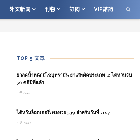
外文新聞
刊物
訂閱
VIP諮詢
TOP 5 文章
ยาลดน้ำหนักมีไซบูทรามีน ยาเสพติดประเภท 4: ไต้หวันจับ
36 คดีปีที่แล้ว
1 年 AGO
ไต้หวันล็อตเตอรี่: ผลหวย 539 สำหรับวันที่ 20/7
2 週 AGO