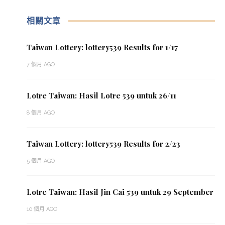
相關文章
Taiwan Lottery: lottery539 Results for 1/17
7 個月 AGO
Lotre Taiwan: Hasil Lotre 539 untuk 26/11
8 個月 AGO
Taiwan Lottery: lottery539 Results for 2/23
5 個月 AGO
Lotre Taiwan: Hasil Jin Cai 539 untuk 29 September
10 個月 AGO