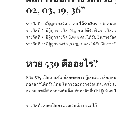
02, 03, 19, 36”
รางวัลที่ 1: มีผู้ถูกรางวัล 2 คน ได้รับเงินรางวัล
รางวัลที่ 2: มีผู้ถูกรางวัล 219 คน ได้รับเงินรางว
รางวัลที่ 3: มีผู้ถูกรางวัล 6,555 คน ได้รับเงินราง
รางวัลที่ 4: มีผู้ถูกรางวัล 70,950 คน ได้รับเงินร
หวย 539 คืออะไร?
หวย
539 เป็นเกมสไตล์ลอตเตอรี่ที่ผู้เล่นต้องเลือก
ดอลลาร์ไต้หวันใหม่ ในการออกรางวัลแต่ละครั้ง จะ
หมายเลขที่เลือกตรงกันตั้งแต่สองตัวขึ้นไป ผู้เล่นจ
รางวัลทั้งหมดเป็นจำนวนเงินที่กำหนดไว้: