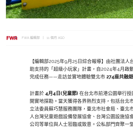
FWA 編輯部
11 個月 AGO
【編輯部2025年9月25日綜合報導】由社團法
助支持的「超級小玩家」計畫，自2024年4月啟
完成任務——走訪並實地體驗雙北市
274座共融
計畫於
4月4日(兒童節)
在台北市前港公園舉行授
開實地探勘。當天獲得各界熱烈支持，包括台北
立法委員蘇巧慧服務團隊，臺北市社會局、臺北
人台灣兒童遊戲設備發展協會、台灣公園設施協
公司等單位與人士蒞臨或致意。公私部門齊聚一