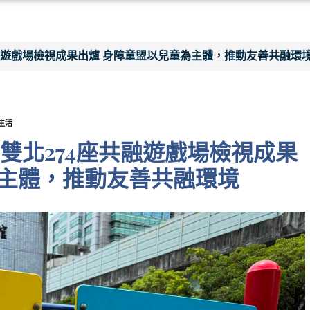
融遊戲場檢視成果出爐 身障童盟以兒童為主體，推動友善共融環
生活
雙北274座共融遊戲場檢視成果
為主體，推動友善共融環境