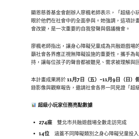
顯恩慈善基金會創辦人廖楓老師表示，「超級小
眼於他們在社會中的全面參與。她強調，這項計
會改變，是一次重要的自我發聲與倡議機會。
廖楓老師指出，讓身心障礙兒童成為共融遊戲場
籲社會各界應正視無障礙設施的重要性，攜手為
持，讓每位孩子的聲音都被聽見、需求被理解與
本計畫成果將於
11月7日（五）~11月9日（日
錄影像與觀察報告，邀請社會各界一同見證「超
超級小玩家任務亮點數據
274
座
雙北市共融遊戲場全數走訪完成
14
位
涵蓋不同障礙類別之身心障礙兒童投入