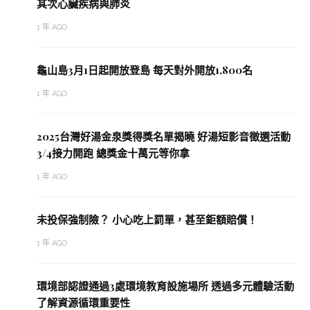
其次心臟疾病與肺炎
1 年 AGO
龜山島3月1日起開放登島 每天對外開放1,800名
1 年 AGO
2025台灣好湯金泉獎得獎名單揭曉 好湯短影音徵選活動
3/4接力開跑 總獎金十萬元等你拿
1 年 AGO
未投保強制險？ 小心吃上罰單，甚至鉅額賠償！
1 年 AGO
環境部認證通過3處環境教育設施場所 透過多元體驗活動
了解資源循環重要性