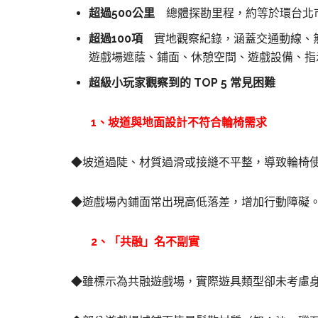
超過500公里
總體探勘里程，約等於環台北市 
超過100項
實地觀察紀錄，涵蓋交通動線、無
遊戲場遮蔭、鋪面、休憩空間、遊戲設備、指
超級小玩家觀察到的 TOP 5 常見困難
1
、坡道與地面設計不符合輪椅需求
◆坡道過陡、材質過滑或接縫不平整，導致輪椅
◆遊戲場內鋪面常出現高低落差，增加行動障礙
2
、「共融」名不副實
◆雖標示為共融遊戲場，實際遊具類型卻未考慮