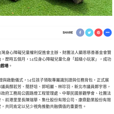
SHARE
人台灣身心障礙兒童權利促進會主辦、財團法人顯恩慈善基金會贊
動，歷時五個月，14位身心障礙兒童化身「超級小玩家」，成功
遊戲場
。
證與啟動儀式，14位孩子領取專屬識別證與任務背包，正式展
市議員顏若芳、簡舒培、郭昭巖、林珍羽，新北市議員鄭宇恩，
市政府工務局公園路燈工程管理處、中華民國景觀學會、社團法
會、前港里里長陳瑞華、集仕股份有限公司、康鼎勤業股份有限
堂，共同肯定以兒少視角推動共融價值的重要性。