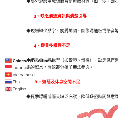
◆部分遊戲場域鋪面皆是鬆散材質（如：沙、礫
3
、缺乏溝通資訊與清楚引導
◆現場缺少點字、觸覺地圖、圖像溝通板或語音
4
、遊具多樣性不足
◆遊具偏向體能型（如攀爬、滑梯），缺乏感官
Chinese (Traditional)
用的遊具，導致部分孩子無法參與。
Indonesian
Vietnamese
５、遮蔭及休息空間不足
Thai
English
◆夏季曝曬或雨天缺乏庇護，降低遊戲時間與意