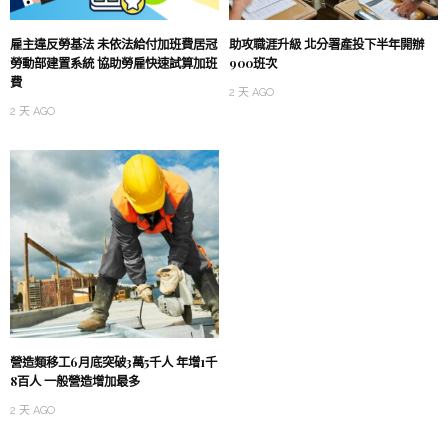
雇主違反勞基法 未依法給付加班費居冠
助攻職涯升級 北分署產投下半年開辦
勞動部建置系統 協助勞雇快速試算加班
900班次
費
2 天 AGO
2 天 AGO
營造類移工6月底突破3萬5千人 年增1千
8百人 一般營造增加最多
2 天 AGO