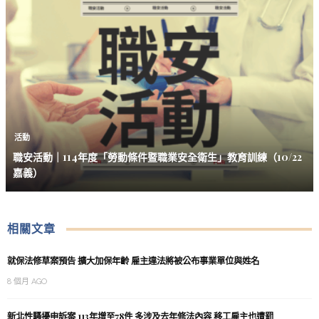
活動
職安活動｜114年度「勞動條件暨職業安全衛生」教育訓練（10/22
嘉義）
相關文章
就保法修草案預告 擴大加保年齡 雇主違法將被公布事業單位與姓名
8 個月 AGO
新北性騷擾申訴案 113年增至78件 多涉及去年修法內容 移工雇主也遭罰