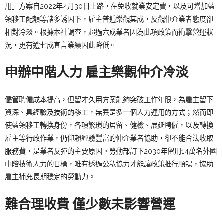
用」方案自2022年4月30日上路，在免收就業安定費，以及可增加藍
領移工配額等諸多誘因下，雇主普遍樂觀其成，反觀仲介業者態度卻
相對冷淡。根據本社調查，超過六成業者因為此項政策而衝擊營運狀
況，更有逾七成直言業績因此降低。
申辦中階人力 雇主樂觀仲介冷淡
儘管聘僱成本提高，但留才久用方案能夠突破工作年限，為雇主留下
資深、具經驗及技術的移工，無異是多一個人力運用的方式；然而即
使藍領移工轉換身份，各項繁瑣的居留、健檢、展延聘僱，以及轉換
雇主等行政作業，仍仰賴經驗豐富的仲介業者協助，卻不能合法收取
服務費，是業者反彈的主要原因。勞動部訂下2030年留用14萬名外國
中階技術人力的目標，唯有透過公私協力才能讓政策推行順暢，協助
雇主補充長期穩定的勞動力。
難合理收費 僅少數未影響營運