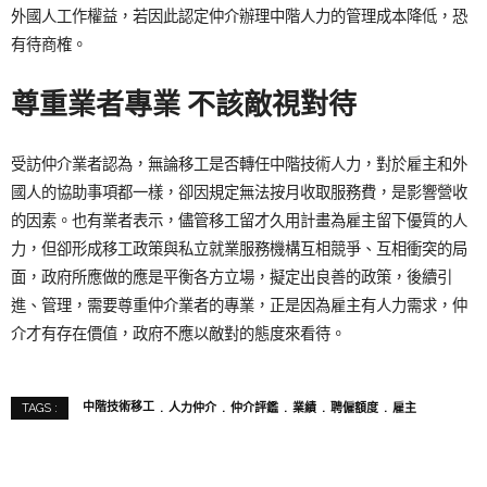
外國人工作權益，若因此認定仲介辦理中階人力的管理成本降低，恐
有待商榷。
尊重業者專業 不該敵視對待
受訪仲介業者認為，無論移工是否轉任中階技術人力，對於雇主和外
國人的協助事項都一樣，卻因規定無法按月收取服務費，是影響營收
的因素。也有業者表示，儘管移工留才久用計畫為雇主留下優質的人
力，但卻形成移工政策與私立就業服務機構互相競爭、互相衝突的局
面，政府所應做的應是平衡各方立場，擬定出良善的政策，後續引
進、管理，需要尊重仲介業者的專業，正是因為雇主有人力需求，仲
介才有存在價值，政府不應以敵對的態度來看待。
中階技術移工
人力仲介
仲介評鑑
業績
聘僱額度
雇主
TAGS :