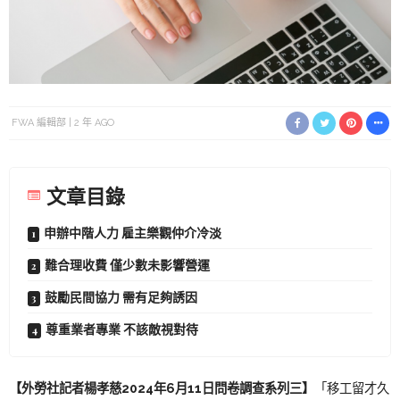
FWA 編輯部
2 年 AGO
文章目錄
申辦中階人力 雇主樂觀仲介冷淡
難合理收費 僅少數未影響營運
鼓勵民間協力 需有足夠誘因
尊重業者專業 不該敵視對待
【外勞社記者楊孝慈2024年6月11日問卷調查系列三】
「移工留才久