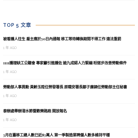
TOP 5 文章
被看護人往生 雇主應於30日內通報 移工等待轉換期間不得工作 違法重罰
1 年 AGO
1111護理缺工公聽會 專家籲引進護佐 逾九成認人力緊繃 盼逐步改善勞動條件
1 年 AGO
勞動部人事異動 黃齡玉陞任勞發署長 原職安署長鄒子廉調任勞動部主任秘書
1 年 AGO
泰辦處舉辦潑水節暨歡樂路跑 開放報名
1 年 AGO
3月在臺移工總人數已近83萬人 第一季製造業聘僱人數多維持平穩