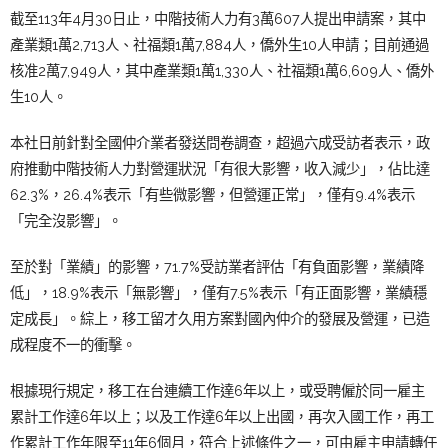
截至113年4月30日止，中階技術人力有3萬607人提出申請案，其中
產業類1萬2,713人、社福類1萬7,884人，僑外生10人申請；目前通過
核准2萬7,949人，其中產業類1萬1,330人、社福類1萬6,609人、僑外
生10人。
本社日前針對全國仲介業者發送問卷調查，超過六成受訪者表示，政
府推動中階技術人力對營運狀況「有很大影響，收入減少」，佔比達
62.3%，26.4%表示「有些微影響，但營運正常」，僅有9.4%表示
「完全沒影響」。
至於對「業績」的影響，71.7%受訪業者評估「有負面影響，業績降
低」，18.9%表示「無影響」，僅有7.5%表示「有正面影響，業績穩
定成長」。綜上，移工留才久用方案對國內仲介的發展及營運，已造
成程度不一的衝擊。
根據現行規定，移工在台連續工作達6年以上，或受聘僱於同一雇主
累計工作達6年以上；以及工作達6年以上出國，再次入國工作，再工
作累計工作年限至11年6個月，符合上述條件之一，可由雇主申請轉任