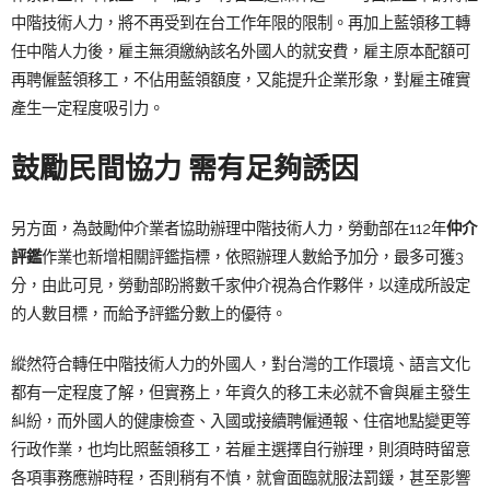
中階技術人力，將不再受到在台工作年限的限制。再加上藍領移工轉
任中階人力後，雇主無須繳納該名外國人的就安費，雇主原本配額可
再聘僱藍領移工，不佔用藍領額度，又能提升企業形象，對雇主確實
產生一定程度吸引力。
鼓勵民間協力 需有足夠誘因
另方面，為鼓勵仲介業者協助辦理中階技術人力，勞動部在112年
仲介
評鑑
作業也新增相關評鑑指標，依照辦理人數給予加分，最多可獲3
分，由此可見，勞動部盼將數千家仲介視為合作夥伴，以達成所設定
的人數目標，而給予評鑑分數上的優待。
縱然符合轉任中階技術人力的外國人，對台灣的工作環境、語言文化
都有一定程度了解，但實務上，年資久的移工未必就不會與雇主發生
糾紛，而外國人的健康檢查、入國或接續聘僱通報、住宿地點變更等
行政作業，也均比照藍領移工，若雇主選擇自行辦理，則須時時留意
各項事務應辦時程，否則稍有不慎，就會面臨就服法罰鍰，甚至影響