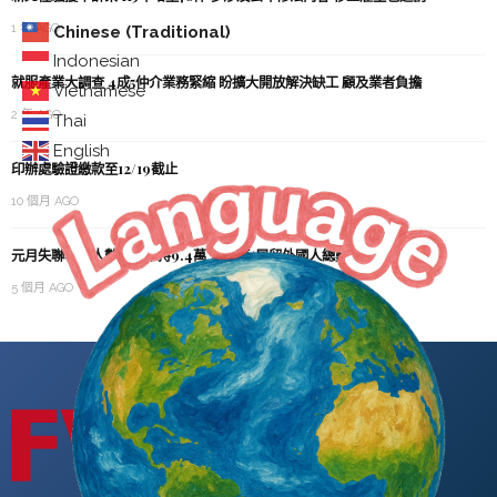
1 年 AGO
Chinese (Traditional)
Indonesian
就服產業大調查 4成5仲介業務緊縮 盼擴大開放解決缺工 顧及業者負擔
Vietnamese
2 年 AGO
Thai
English
印辦處驗證繳款至12/19截止
10 個月 AGO
元月失聯移工人數略減維持9.4萬 逾期停/居留外國人總數約15萬人
5 個月 AGO