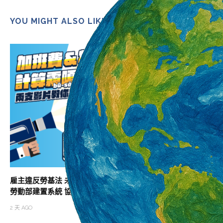
YOU MIGHT ALSO LIKE
雇主違反勞基法 未依法給付加班費居冠
營造類移工6月底突破
勞動部建置系統 協助勞雇快速試算加班費
百人 一般營造增加
2 天 AGO
2 天 AGO