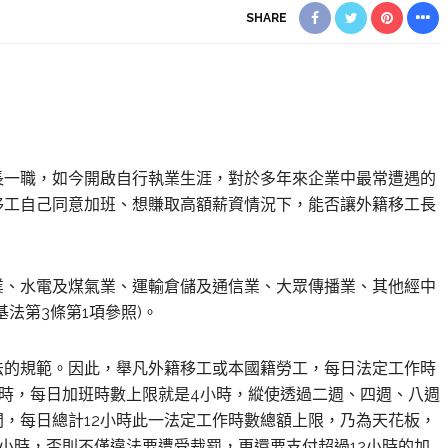
SHARE
長一職，如今開啟自行執業生涯，對於多年來企業中最常遭遇的
移工自己同意加班、想賺取高額薪資情況下，能否讓外籍移工長
。
業、水電及煤氣業、運輸倉儲及通信業、大眾傳播業、其他經中
基法第
3
條第
1
項參照
)
。
法的規範。因此，舉凡外籍移工或本國籍勞工，每日法定工作時
時，每日加班時數上限就是
4
小時，縱使透過二週、四週、八週
間，每日總計
12
小時此一法定工作時數總額上限，乃為天花板，
小時，否則不僅違法要遭受裁罰，更還要支付超過
12
小時的加