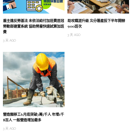
雇主違反勞基法 未依法給付加班費居冠
助攻職涯升級 北分署產投下半年開辦
勞動部建置系統 協助勞雇快速試算加班
900班次
費
3 天 AGO
3 天 AGO
營造類移工6月底突破3萬5千人 年增1千
8百人 一般營造增加最多
3 天 AGO