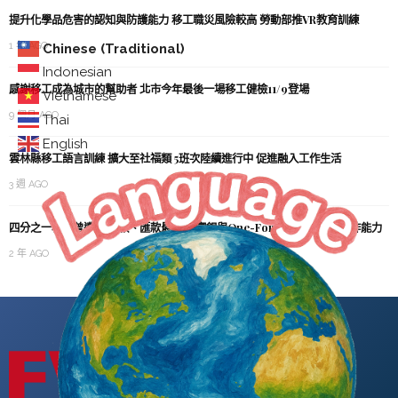
提升化學品危害的認知與防護能力 移工職災風險較高 勞動部推VR教育訓練
1 年 AGO
Chinese (Traditional)
Indonesian
感謝移工成為城市的幫助者 北市今年最後一場移工健檢11/9登場
Vietnamese
9 個月 AGO
Thai
English
雲林縣移工語言訓練 擴大至社福類 5班次陸續進行中 促進融入工作生活
3 週 AGO
四分之一移工曾遭詐 借款、匯款最多 北富銀與One-Forty推計畫 強化識詐能力
2 年 AGO