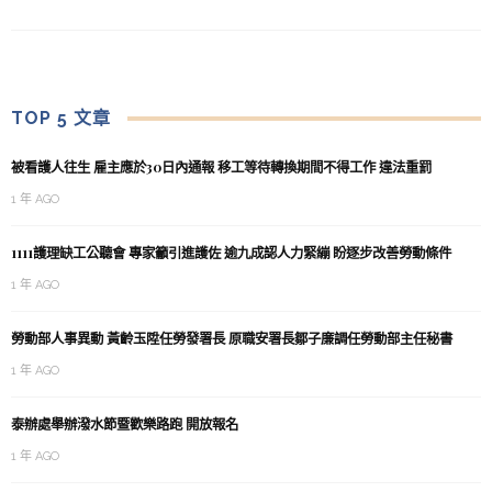
TOP 5 文章
被看護人往生 雇主應於30日內通報 移工等待轉換期間不得工作 違法重罰
1 年 AGO
1111護理缺工公聽會 專家籲引進護佐 逾九成認人力緊繃 盼逐步改善勞動條件
1 年 AGO
勞動部人事異動 黃齡玉陞任勞發署長 原職安署長鄒子廉調任勞動部主任秘書
1 年 AGO
泰辦處舉辦潑水節暨歡樂路跑 開放報名
1 年 AGO