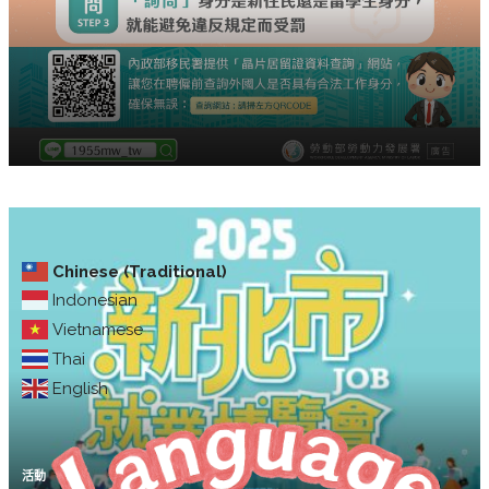
Chinese (Traditional)
Indonesian
Vietnamese
Thai
English
活動