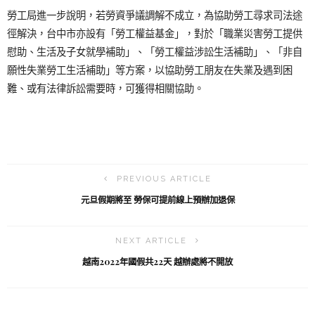
勞工局進一步說明，若勞資爭議調解不成立，為協助勞工尋求司法途
徑解決，台中市亦設有「勞工權益基金」，對於「職業災害勞工提供
慰助、生活及子女就學補助」、「勞工權益涉訟生活補助」、「非自
願性失業勞工生活補助」等方案，以協助勞工朋友在失業及遇到困
難、或有法律訴訟需要時，可獲得相關協助。
PREVIOUS ARTICLE
元旦假期將至 勞保可提前線上預辦加退保
NEXT ARTICLE
越南2022年國假共22天 越辦處將不開放