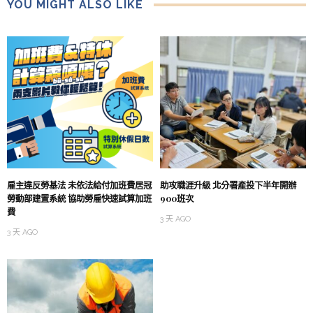
YOU MIGHT ALSO LIKE
雇主違反勞基法 未依法給付加班費居冠
助攻職涯升級 北分署產投下半年開辦
勞動部建置系統 協助勞雇快速試算加班
900班次
費
3 天 AGO
3 天 AGO