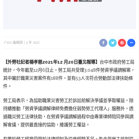
FWA 編輯部
5 年 AGO
【外勞社
記者楊孝慈
2
021年12 月20日臺
北報導】
台中市政府勞工局
統計，今年截至12月6日止，勞工局共受理3,048件勞資爭議調解案，
其中屬於職業災害案件有188件，並有53人次符合勞動部法律扶助條
件。
勞工局表示，為協助職業災害勞工於訴訟前解決爭議並爭取權益，除
持續推動「勞資爭議調解律師免費擔任弱勢勞工代理人」服務外，透
過職災勞工法律扶助，在勞資爭議調解過程中由專業律師陪同參與調
解會議，提供最直接的協助，維護勞工權益。
有鑑於勞工經常受限於法律認知及協商經驗不足，失去與雇主談判協