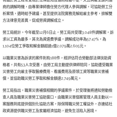
商的調解時機，由專業律師擔任勞方代理人參與調解，可協助勞工分
析案情，適時給予建議，甚至提供法院實務見解給雇主參考，排解雙
方法律意見差異，促成勞資調解成立。
勞工局統計，今年截至12月6日止，勞工局共受理3,048件調解案，訴
求以工資為最多，其次為資遣費爭議，調解成功率為57.47%，為
1,104位勞工爭取和解金額超過1億2,079萬2,605元。
以職業災害為訴求的案件則有188件，經評估符合勞動部法律扶助資
格者，共有53人次受惠，由勞工局主動提供律師陪同，協助遭受職業
災害勞工向雇主爭取醫療費用、看護費用及原領工資等職業災害補
償，並協助職災勞工爭取和解金額達2,749萬元。
勞工局指出，職業災害補償相關的爭議案件，於受理後將通知勞動檢
查人員及職業災害勞工協助窗口，由職業災害個案管理人員主動以一
案服務到底提供個別化協助方案，除保障職災勞工權益外，亦連結社
政資源提供職災勞工及家屬經濟協助，避免生活陷入困境。