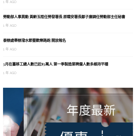
1 年 AGO
勞動部人事異動 黃齡玉陞任勞發署長 原職安署長鄒子廉調任勞動部主任秘書
1 年 AGO
泰辦處舉辦潑水節暨歡樂路跑 開放報名
1 年 AGO
3月在臺移工總人數已近83萬人 第一季製造業聘僱人數多維持平穩
1 年 AGO