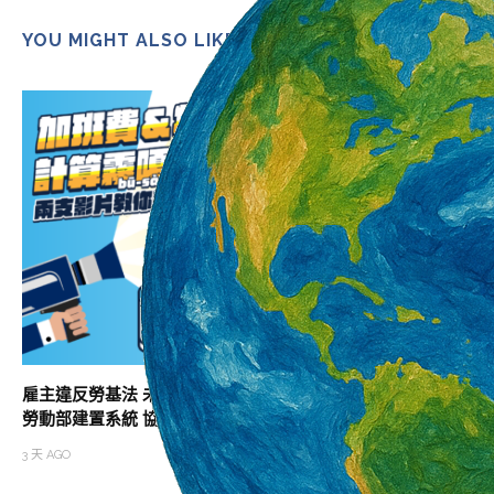
YOU MIGHT ALSO LIKE
雇主違反勞基法 未依法給付加班費居冠
助攻職涯升級 北分
勞動部建置系統 協助勞雇快速試算加班費
班次
3 天 AGO
3 天 AGO