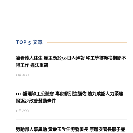
TOP 5 文章
被看護人往生 雇主應於30日內通報 移工等待轉換期間不
得工作 違法重罰
1 年 AGO
1111護理缺工公聽會 專家籲引進護佐 逾九成認人力緊繃
盼逐步改善勞動條件
1 年 AGO
勞動部人事異動 黃齡玉陞任勞發署長 原職安署長鄒子廉