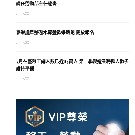
調任勞動部主任秘書
1 年 AGO
泰辦處舉辦潑水節暨歡樂路跑 開放報名
1 年 AGO
3月在臺移工總人數已近83萬人 第一季製造業聘僱人數多
維持平穩
1 年 AGO