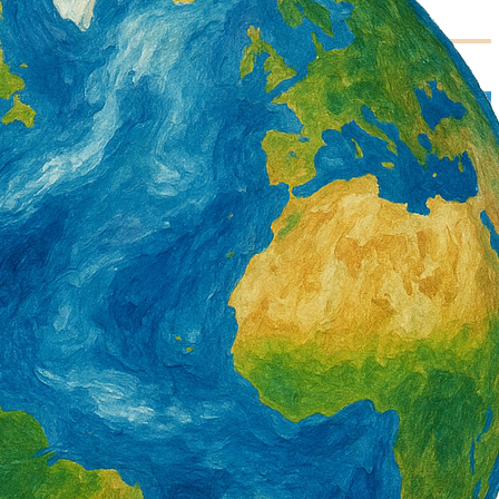
署產投下半年開辦900
營造類移工6月底突破3萬5千人 年增1千8
百人 一般營造增加最多
3 天 AGO