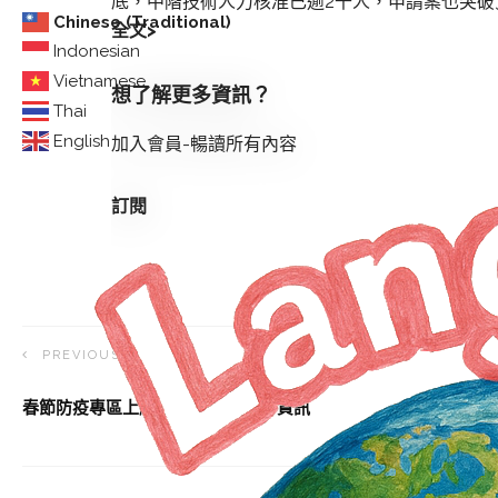
底，中階技術人力核准已逾2千人，申請案也突破
Chinese (Traditional)
全文>
Indonesian
Vietnamese
想了解更多資訊？
Thai
English
加入會員-暢讀所有內容
訂閱
PREVIOUS ARTICLE
春節防疫專區上線 供查詢連假看診資訊