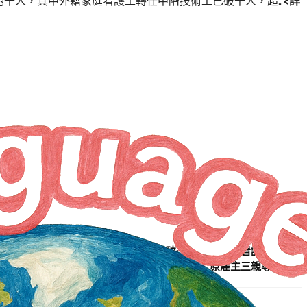
3千人，其中外籍家庭看護工轉任中階技術工已破千人，超…
<詳
NEXT ARTICLE
中階技術人力核准2千件 看護工破千件 國外家庭看護工將放寬
原雇主三親等可引進