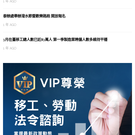
1 年 AGO
泰辦處舉辦潑水節暨歡樂路跑 開放報名
1 年 AGO
3月在臺移工總人數已近83萬人 第一季製造業聘僱人數多維持平穩
1 年 AGO