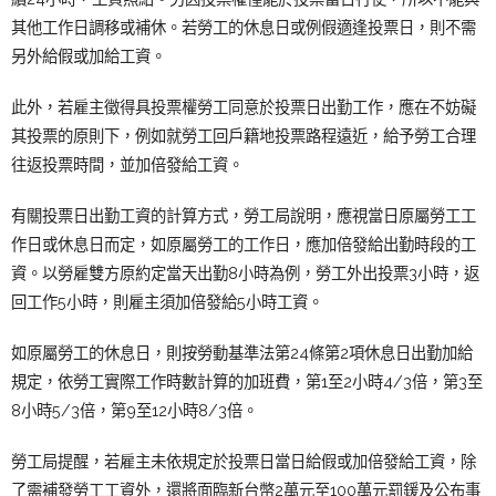
其他工作日調移或補休。若勞工的休息日或例假適逢投票日，則不需
另外給假或加給工資。
此外，若雇主徵得具投票權勞工同意於投票日出勤工作，應在不妨礙
其投票的原則下，例如就勞工回戶籍地投票路程遠近，給予勞工合理
往返投票時間，並加倍發給工資。
有關投票日出勤工資的計算方式，勞工局說明，應視當日原屬勞工工
作日或休息日而定，如原屬勞工的工作日，應加倍發給出勤時段的工
資。以勞雇雙方原約定當天出勤8小時為例，勞工外出投票3小時，返
回工作5小時，則雇主須加倍發給5小時工資。
如原屬勞工的休息日，則按勞動基準法第24條第2項休息日出勤加給
規定，依勞工實際工作時數計算的加班費，第1至2小時4/3倍，第3至
8小時5/3倍，第9至12小時8/3倍。
勞工局提醒，若雇主未依規定於投票日當日給假或加倍發給工資，除
了需補發勞工工資外，還將面臨新台幣2萬元至100萬元罰鍰及公布事