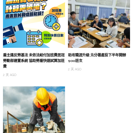
雇主違反勞基法 未依法給付加班費居冠
助攻職涯升級 北分署產投下半年開辦
勞動部建置系統 協助勞雇快速試算加班
900班次
費
2 天 AGO
2 天 AGO