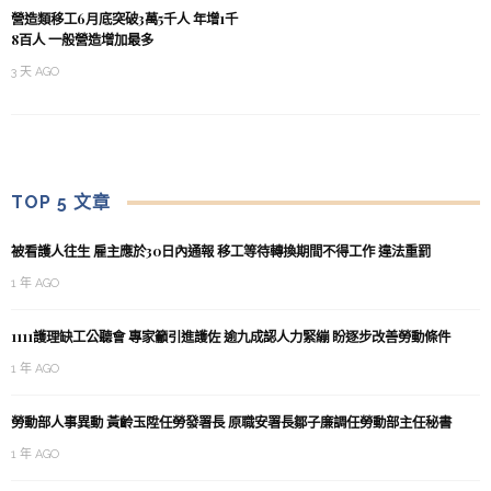
營造類移工6月底突破3萬5千人 年增1千
8百人 一般營造增加最多
3 天 AGO
TOP 5 文章
被看護人往生 雇主應於30日內通報 移工等待轉換期間不得工作 違法重罰
1 年 AGO
1111護理缺工公聽會 專家籲引進護佐 逾九成認人力緊繃 盼逐步改善勞動條件
1 年 AGO
勞動部人事異動 黃齡玉陞任勞發署長 原職安署長鄒子廉調任勞動部主任秘書
1 年 AGO