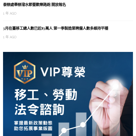
泰辦處舉辦潑水節暨歡樂路跑 開放報名
1 年 AGO
3月在臺移工總人數已近83萬人 第一季製造業聘僱人數多維持平穩
1 年 AGO