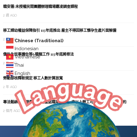
職安署:未授權民間團體辦理職場霸凌調查課程
2 週 AGO
移工婦幼權益保障指引 113年底推出 雇主不得因移工懷孕生產片面解僱
2 年 AGO
Chinese (Traditional)
Indonesian
僑外生從事護佐等6職類工作 113年底將修法
Vietnamese
2 年 AGO
Thai
English
勞動部核釋新規定 移工人數計算放寬
2 年 AGO
專法鬆綁限制 鼓勵高齡者重返職場 聘僱65歲以上勞工可簽定期或不定期契約
2 個月 AGO