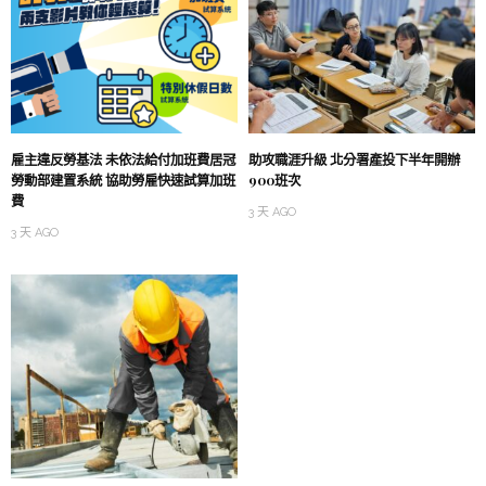
雇主違反勞基法 未依法給付加班費居冠
助攻職涯升級 北分署產投下半年開辦
勞動部建置系統 協助勞雇快速試算加班
900班次
費
3 天 AGO
3 天 AGO