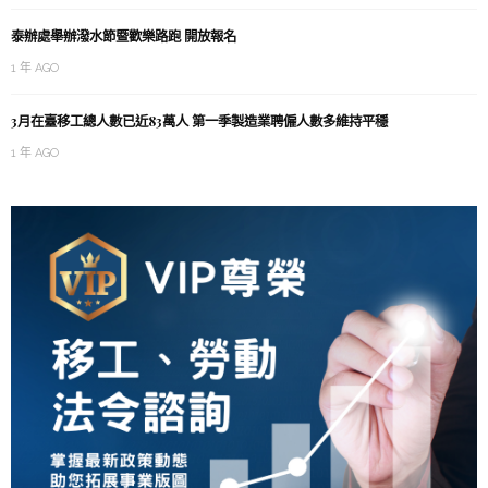
泰辦處舉辦潑水節暨歡樂路跑 開放報名
1 年 AGO
3月在臺移工總人數已近83萬人 第一季製造業聘僱人數多維持平穩
1 年 AGO