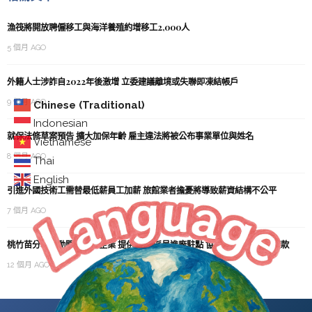
漁筏將開放聘僱移工與海洋養殖約增移工2,000人
5 個月 AGO
外籍人士涉詐自2022年後激增 立委建議離境或失聯即凍結帳戶
9 個月 AGO
Chinese (Traditional)
Indonesian
就保法修草案預告 擴大加保年齡 雇主違法將被公布事業單位與姓名
Vietnamese
8 個月 AGO
Thai
English
引進外國技術工需替最低薪員工加薪 旅館業者擔憂將導致薪資結構不公平
7 個月 AGO
桃竹苗分署主動關懷轄區企業 提供服務 派員進廠駐點 協助勞工加速審核撥款
12 個月 AGO