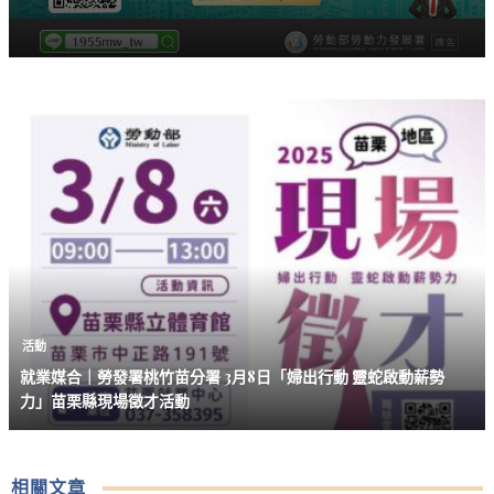
活動
就業媒合｜勞發署桃竹苗分署 3月8日「婦出行動 靈蛇啟動薪勢
力」苗栗縣現場徵才活動
相關文章