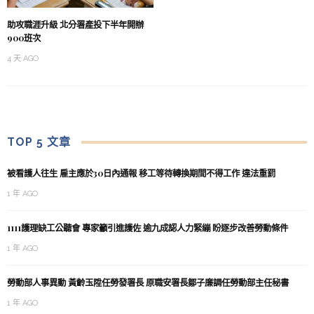
助攻職涯升級 北分署產投下半年開辦
900班次
4 天 AGO
TOP 5 文章
被看護人往生 雇主應於30日內通報 移工等待轉換期間不得工作 違法重罰
1 年 AGO
1111護理缺工公聽會 專家籲引進護佐 逾九成認人力緊繃 盼逐步改善勞動條件
1 年 AGO
勞動部人事異動 黃齡玉陞任勞發署長 原職安署長鄒子廉調任勞動部主任秘書
1 年 AGO