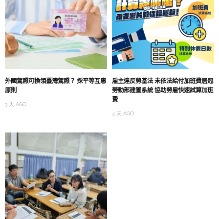
外國駕照可換領臺灣駕照？ 採平等互惠
雇主違反勞基法 未依法給付加班費居冠
原則
勞動部建置系統 協助勞雇快速試算加班
費
3 天 AGO
4 天 AGO