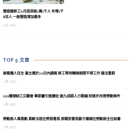
營造類移工6月底突破3萬5千人 年增1千
8百人 一般營造增加最多
3 天 AGO
TOP 5 文章
被看護人往生 雇主應於30日內通報 移工等待轉換期間不得工作 違法重罰
1 年 AGO
1111護理缺工公聽會 專家籲引進護佐 逾九成認人力緊繃 盼逐步改善勞動條件
1 年 AGO
勞動部人事異動 黃齡玉陞任勞發署長 原職安署長鄒子廉調任勞動部主任秘書
1 年 AGO