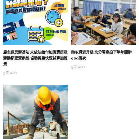
雇主違反勞基法 未依法給付加班費居冠
助攻職涯升級 北分署產投下半年開辦
勞動部建置系統 協助勞雇快速試算加班
900班次
費
3 天 AGO
3 天 AGO