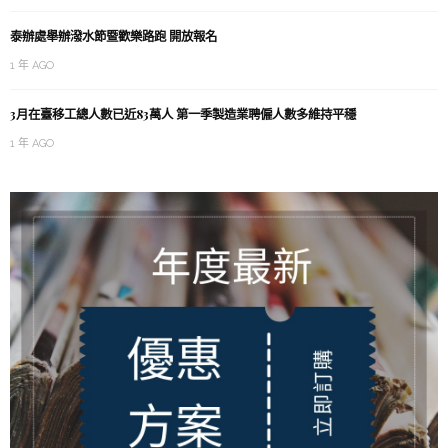
泰辦處舉辦潑水節暨歡樂路跑 開放報名
1 年 AGO
3月在臺移工總人數已近83萬人 第一季製造業聘僱人數多維持平穩
1 年 AGO