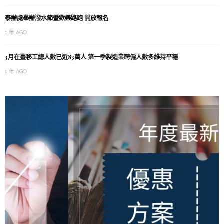
泰辦處舉辦潑水節暨歡樂路跑 開放報名
1 年 AGO
3月在臺移工總人數已近83萬人 第一季製造業聘僱人數多維持平穩
1 年 AGO