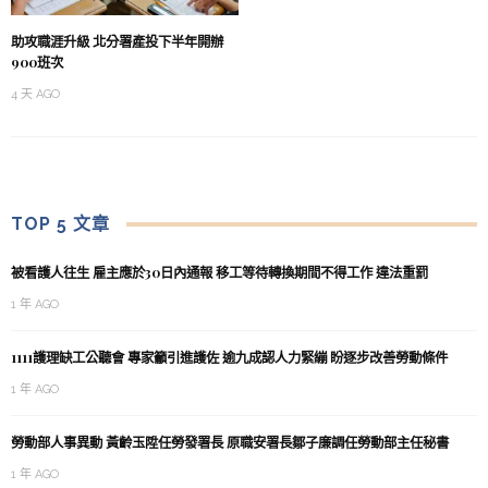
助攻職涯升級 北分署產投下半年開辦
900班次
4 天 AGO
TOP 5 文章
被看護人往生 雇主應於30日內通報 移工等待轉換期間不得工作 違法重罰
1 年 AGO
1111護理缺工公聽會 專家籲引進護佐 逾九成認人力緊繃 盼逐步改善勞動條件
1 年 AGO
勞動部人事異動 黃齡玉陞任勞發署長 原職安署長鄒子廉調任勞動部主任秘書
1 年 AGO