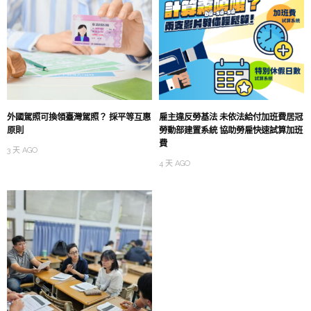
外國駕照可換領臺灣駕照？ 採平等互惠
雇主違反勞基法 未依法給付加班費居冠
原則
勞動部建置系統 協助勞雇快速試算加班
費
3 天 AGO
4 天 AGO