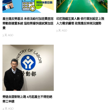
雇主違反勞基法 未依法給付加班費居冠
印尼限縮互貿人數 依行業別設定上限
勞動部建置系統 協助勞雇快速試算加班
人力需求續增 政策應反映現況趨勢
費
3 天 AGO
3 天 AGO
勞退自提新制上路 8月起雇主不得拒絕
勞工申請
4 天 AGO