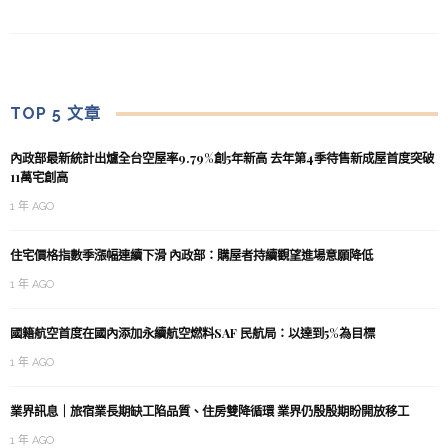
TOP 5 文章
內政部最新統計出爐全台空屋率9.79%創5年新高 去年第4季待售新成屋首度突破
11萬宅創高
1 年 AGO
住宅價格指數季漲幅連續下滑 內政部：購屋者持續觀望進場意願降低
1 年 AGO
國籍航空首度在國內添加永續航空燃料SAF 民航局：以達到5%為目標
1 年 AGO
業界訊息｜旅宿業長期缺工陷品質、住房雙降循環 業界仍殷殷期盼開放移工
1 年 AGO