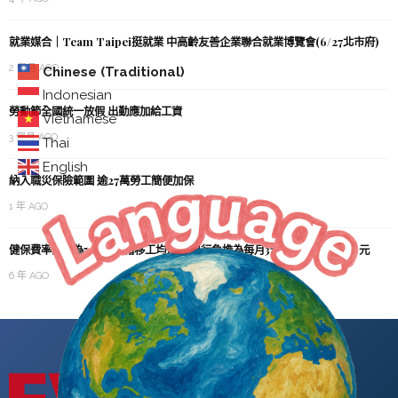
就業媒合｜Team Taipei挺就業 中高齡友善企業聯合就業博覽會(6/27北市府)
2 個月 AGO
Chinese (Traditional)
Indonesian
勞動節全國統一放假 出勤應加給工資
Vietnamese
3 個月 AGO
Thai
English
納入職災保險範圍 逾27萬勞工簡便加保
1 年 AGO
健保費率調整為5.17% 外籍移工均適用 自行負擔為每月372元 雇主負擔1176元
6 年 AGO