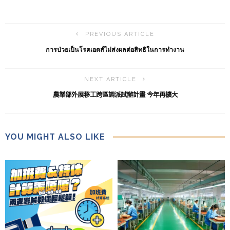
PREVIOUS ARTICLE
การป่วยเป็นโรคเอดส์ไม่ส่งผลต่อสิทธิในการทำงาน
NEXT ARTICLE
農業部外展移工跨區調派試辦計畫 今年再擴大
YOU MIGHT ALSO LIKE