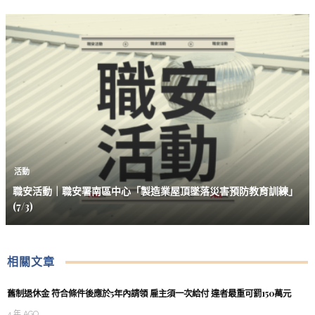
活動
職安活動｜職安署南區中心「製造業屋頂墜落災害預防教育訓練」
(7/3)
相關文章
舊制退休金 符合條件後應於5年內請領 雇主須一次給付 違者最重可罰150萬元
4 年 AGO