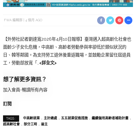
FWA 編輯部
4 個月 AGO
【外勞社記者劉達寬2026年4月10日報導】臺灣邁入超高齡化社會也
面齡少子女化危機，中高齡、高齡者勞動參與率卻低於類似狀況的
日、韓等鄰國。為支持勞工退休後重返職場，並鼓勵企業留任屆退員
工，勞動部放寬「…
<詳全文>
想了解更多資訊？
加入會員-暢讀所有內容
訂閱
中高齡就業
主計總處
五五就業促進措施
繼續僱用高齡者補助計畫
TAGS :
超高齡社會
部分工時
雇主