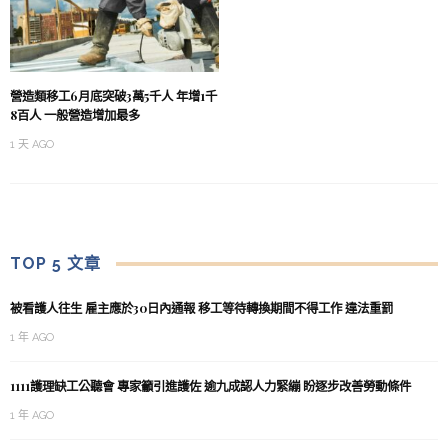
營造類移工6月底突破3萬5千人 年增1千
8百人 一般營造增加最多
1 天 AGO
TOP 5 文章
被看護人往生 雇主應於30日內通報 移工等待轉換期間不得工作 違法重罰
1 年 AGO
1111護理缺工公聽會 專家籲引進護佐 逾九成認人力緊繃 盼逐步改善勞動條件
1 年 AGO