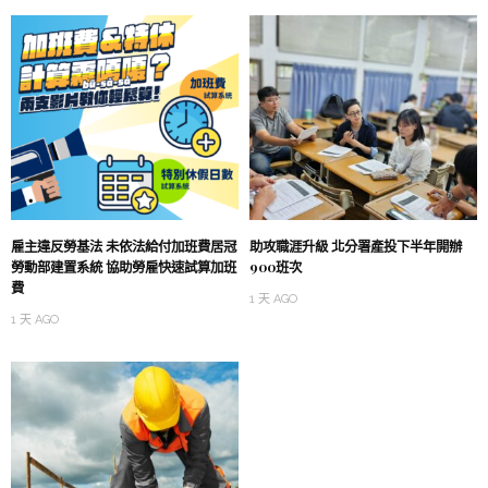
雇主違反勞基法 未依法給付加班費居冠
助攻職涯升級 北分署產投下半年開辦
勞動部建置系統 協助勞雇快速試算加班
900班次
費
1 天 AGO
1 天 AGO