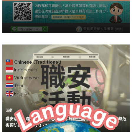
Chinese (Traditional)
Indonesian
Vietnamese
Thai
English
活動
職安活動｜職安署北區中心「缺氧/局限空間作業暨戶外高氣溫熱危
害預防說明會」(7/2、7/7、7/15)