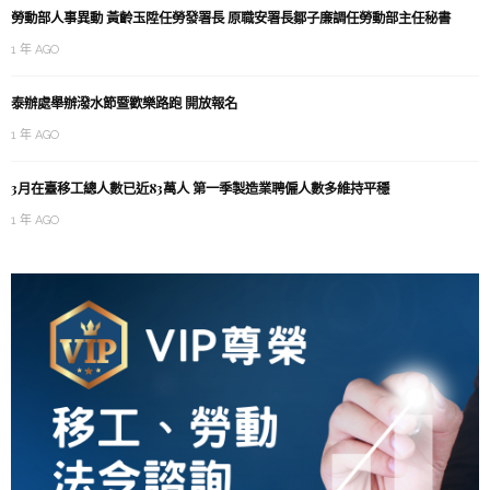
勞動部人事異動 黃齡玉陞任勞發署長 原職安署長鄒子廉調任勞動部主任秘書
1 年 AGO
泰辦處舉辦潑水節暨歡樂路跑 開放報名
1 年 AGO
3月在臺移工總人數已近83萬人 第一季製造業聘僱人數多維持平穩
1 年 AGO