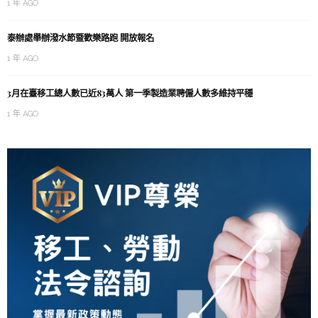
1 年 AGO
泰辦處舉辦潑水節暨歡樂路跑 開放報名
1 年 AGO
3月在臺移工總人數已近83萬人 第一季製造業聘僱人數多維持平穩
1 年 AGO