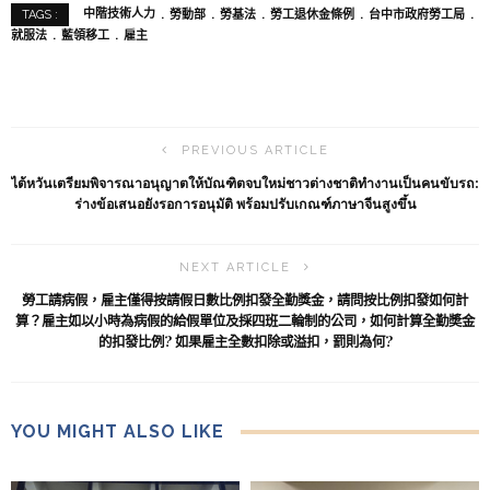
中階技術人力
勞動部
勞基法
勞工退休金條例
台中市政府勞工局
TAGS :
就服法
藍領移工
雇主
PREVIOUS ARTICLE
ไต้หวันเตรียมพิจารณาอนุญาตให้บัณฑิตจบใหม่ชาวต่างชาติทำงานเป็นคนขับรถ:
ร่างข้อเสนอยังรอการอนุมัติ พร้อมปรับเกณฑ์ภาษาจีนสูงขึ้น
NEXT ARTICLE
勞工請病假，雇主僅得按請假日數比例扣發全勤獎金，請問按比例扣發如何計
算？雇主如以小時為病假的給假單位及採四班二輪制的公司，如何計算全勤奬金
的扣發比例? 如果雇主全數扣除或溢扣，罰則為何?
YOU MIGHT ALSO LIKE