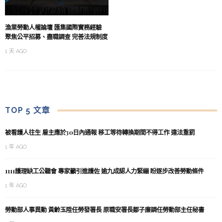
漁業勞動人權論壇 匯集國際實務經驗
聚焦公平招募、盡職調查 完善法規制度
1 天 AGO
TOP 5 文章
被看護人往生 雇主應於30日內通報 移工等待轉換期間不得工作 違法重罰
1 年 AGO
1111護理缺工公聽會 專家籲引進護佐 逾九成認人力緊繃 盼逐步改善勞動條件
1 年 AGO
勞動部人事異動 黃齡玉陞任勞發署長 原職安署長鄒子廉調任勞動部主任秘書