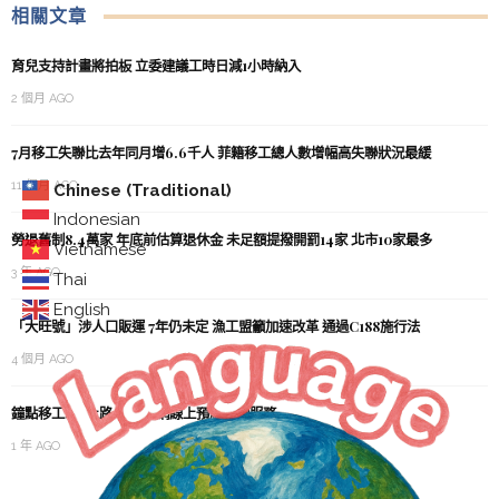
相關文章
育兒支持計畫將拍板 立委建議工時日減1小時納入
2 個月 AGO
7月移工失聯比去年同月增6.6千人 菲籍移工總人數增幅高失聯狀況最緩
11 個月 AGO
Chinese (Traditional)
Indonesian
勞退舊制8.4萬家 年底前估算退休金 未足額提撥開罰14家 北市10家最多
Vietnamese
3 年 AGO
Thai
English
「大旺號」涉人口販運 7年仍未定 漁工盟籲加速改革 通過C188施行法
4 個月 AGO
鐘點移工4/7上路 開放官網線上預約自費服務
1 年 AGO