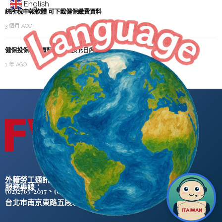
English
綜所稅申報軟體 可下載健保繳費資料
3 個月 AGO
健保投保單位資料異動 應於15日內變更
1 年 AGO
外籍勞工通訊社版權所有 ©
服務專線：
、
(02)2763-2037
(02)2765-0906
台北市南京東路五段47號5樓之2