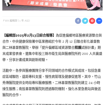
FWA 編輯部
1 年 AGO
【編輯部2025年2月13日綜合報導】
為促進偏鄉地區醫療資源整合與
合作，中央健康保險署中區業務組於今年 2 月 12 日聯合彰化基督教
與二林基督教醫院，舉辦「提升偏鄉區域資源整合
照護
試辦計畫」期
末成果發表會，邀集中彰投三縣市衛生局與醫療院所約 200 人共襄盛
舉，分享計畫成果與創新經驗。
活動中，各參與醫療團隊分享不同領域的合作模式與成效，包括急重
症區域聯防、遠距專科支援、慢性病管理及健康促進等。其中，竹山
秀傳醫院提供全時段專科醫療服務，二林基督教醫院則建立 24 小時
接生服務；南投基督教醫院則透過聯防機制，強化水里急救站與後送
醫院的合作。