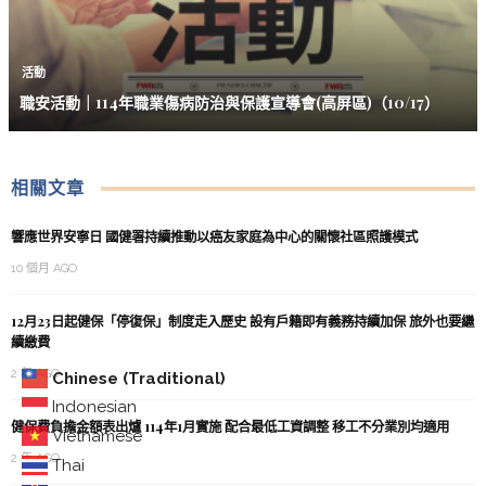
活動
職安活動｜114年職業傷病防治與保護宣導會(高屏區)（10/17）
相關文章
響應世界安寧日 國健署持續推動以癌友家庭為中心的關懷社區照護模式
10 個月 AGO
12月23日起健保「停復保」制度走入歷史 設有戶籍即有義務持續加保 旅外也要繼
續繳費
2 年 AGO
Chinese (Traditional)
Indonesian
健保費負擔金額表出爐 114年1月實施 配合最低工資調整 移工不分業別均適用
Vietnamese
2 年 AGO
Thai