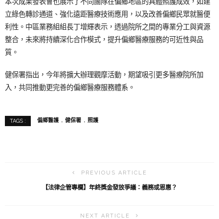
本次成果發表會也展示了不同團隊在偏鄉地區的具體照護成效，如建
立綠色轉診通道、強化遠距醫療技術應用，以及改善偏鄉民眾就醫便
利性。中區業務組組長丁增輝表示，透過院所之間的專業分工與資源
整合，未來將持續深化合作模式，提升偏鄉醫療服務的可近性與品
質。
健保署指出，今年將擴大辦理觀摩活動，期望吸引更多醫療院所加
入，共同推動更完善的偏鄉醫療服務體系。
偏鄉醫護
健保署
照護
TAGS :
PREVIOUS ARTICLE
【法律企管專欄】年終獎金發放爭議：義務或恩惠？
NEXT ARTICLE