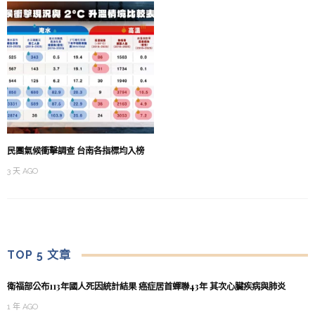
民團氣候衝擊調查 台南各指標均入榜
3 天 AGO
TOP 5 文章
衛福部公布113年國人死因統計結果 癌症居首蟬聯43年 其次心臟疾病與肺炎
1 年 AGO