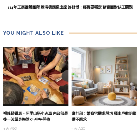
114年工商團體團拜 賴清德應邀出席 許舒博：經貿要穩定 務實面對缺工問題
YOU MIGHT ALSO LIKE
福隆騎鐵馬、阿里山搭小火車 內政部最
審計部：婚育宅需求殷切 釋出戶數明顯
後一波單身聯誼8/7中午開搶
供不應求
3 天 AGO
3 天 AGO