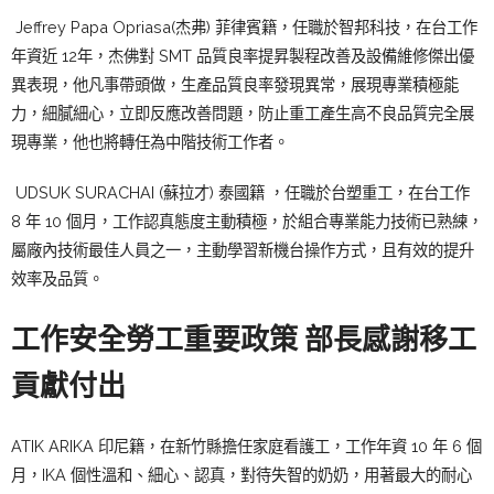
Jeffrey Papa Opriasa(杰弗) 菲律賓籍，任職於智邦科技，在台工作
年資近 12年，杰佛對 SMT 品質良率提昇製程改善及設備維修傑出優
異表現，他凡事帶頭做，生產品質良率發現異常，展現專業積極能
力，細膩細心，立即反應改善問題，防止重工產生高不良品質完全展
現專業，他也將轉任為中階技術工作者。
UDSUK SURACHAI (蘇拉才) 泰國籍 ，任職於台塑重工，在台工作
8 年 10 個月，工作認真態度主動積極，於組合專業能力技術已熟練，
屬廠內技術最佳人員之一，主動學習新機台操作方式，且有效的提升
效率及品質。
工作安全勞工重要政策
部長感謝移工
貢獻付出
ATIK ARIKA 印尼籍，在新竹縣擔任家庭看護工，工作年資 10 年 6 個
月，IKA 個性溫和、細心、認真，對待失智的奶奶，用著最大的耐心