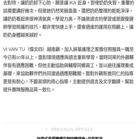
去對待，讓奶奶卸下心防，願意讓 IKA 近身，即使奶奶失智，重覆的
話需要講好幾次，但是她仍然笑臉盈盈，還把奶奶整理的乾乾淨淨，
讓奶奶看起來很神清氣爽。學習力高，不論是語言的學習或是跟復健
師學習照護的技巧，都非常快速上手，還會適度的運用在照顧上，讓
奶奶身體越來越好。
VI VAN TU
（偉文四）
越南籍，加入屏基護理之家擔任照服員一職至
今已有10年以上，面對環境適應與語言重新學習，當時同來的外籍夥
伴皆有適應困難，但他主動協助與輔導同鄉員工，並以過往護理養成
基礎，來協助夥伴們共同渡過適應期難關。面對外籍新進同仁的指導
更是有耐心，不厭其煩的用心指導，主動提供語言及文字翻譯，幫助
提升團隊服務品質一致化。
PREVIOUS ARTICLE
住宿式長照機構定期快篩措施 5月起取消