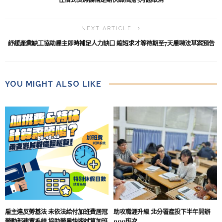
NEXT ARTICLE
紓緩產業缺工協助雇主即時補足人力缺口 縮短求才等待期至7天雇聘法草案預告
YOU MIGHT ALSO LIKE
雇主違反勞基法 未依法給付加班費居冠
助攻職涯升級 北分署產投下半年開辦
勞動部建置系統 協助勞雇快速試算加班
900班次