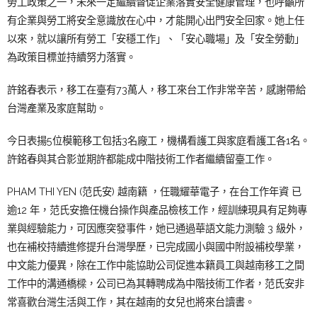
勞工政策之一，未來一定繼續督促企業落實安全健康管理，也呼籲所
有企業與勞工將安全意識放在心中，才能開心出門安全回家。她上任
以來，就以讓所有勞工「安穩工作」、「安心職場」及「安全勞動」
為政策目標並持續努力落實。
許銘春表示，移工在臺有73萬人，移工來台工作非常辛苦，感謝帶給
台灣產業及家庭幫助。
今日表揚5位模範移工包括3名廠工，機構看護工與家庭看護工各1名。
許銘春與其合影並期許都能成中階技術工作者繼續留臺工作。
PHAM THI YEN (范氏安) 越南籍 ，任職耀華電子，在台工作年資 已
逾12 年，范氏安擔任機台操作與產品檢核工作，經訓練現具有足夠專
業與經驗能力，可因應突發事件，她已通過華語文能力測驗 3 級外，
也在補校持續進修提升台灣學歷，已完成國小與國中附設補校學業，
中文能力優異，除在工作中能協助公司促進本籍員工與越南移工之間
工作中的溝通橋樑，公司已為其轉聘成為中階技術工作者，范氏安非
常喜歡台灣生活與工作，其在越南的女兒也將來台讀書。