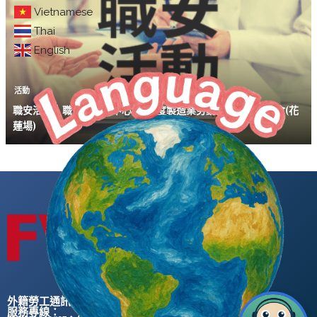
Vietnamese
Thai
English
活動
職安活動｜職安署北區中心114年度製造業勞動條件法令說明會(花
蓮場)
外籍勞工通訊社版權所有 ©
服務專線：
、