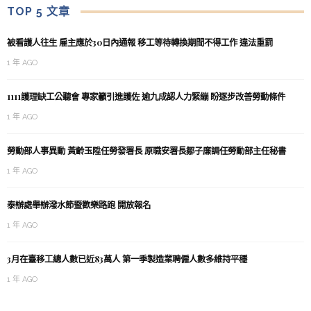
TOP 5 文章
被看護人往生 雇主應於30日內通報 移工等待轉換期間不得工作 違法重罰
1 年 AGO
1111護理缺工公聽會 專家籲引進護佐 逾九成認人力緊繃 盼逐步改善勞動條件
1 年 AGO
勞動部人事異動 黃齡玉陞任勞發署長 原職安署長鄒子廉調任勞動部主任秘書
1 年 AGO
泰辦處舉辦潑水節暨歡樂路跑 開放報名
1 年 AGO
3月在臺移工總人數已近83萬人 第一季製造業聘僱人數多維持平穩
1 年 AGO