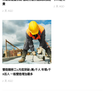
費
2 天 AGO
2 天 AGO
營造類移工6月底突破3萬5千人 年增1千
8百人 一般營造增加最多
2 天 AGO