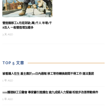
營造類移工6月底突破3萬5千人 年增1千
8百人 一般營造增加最多
3 天 AGO
TOP 5 文章
被看護人往生 雇主應於30日內通報 移工等待轉換期間不得工作 違法重罰
1 年 AGO
1111護理缺工公聽會 專家籲引進護佐 逾九成認人力緊繃 盼逐步改善勞動條件
1 年 AGO