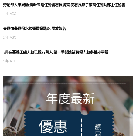
勞動部人事異動 黃齡玉陞任勞發署長 原職安署長鄒子廉調任勞動部主任秘書
1 年 AGO
泰辦處舉辦潑水節暨歡樂路跑 開放報名
1 年 AGO
3月在臺移工總人數已近83萬人 第一季製造業聘僱人數多維持平穩
1 年 AGO