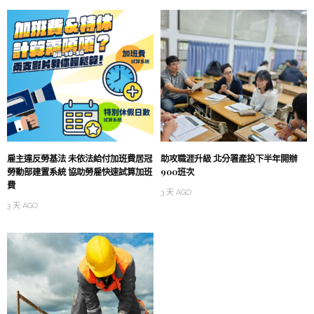
雇主違反勞基法 未依法給付加班費居冠
助攻職涯升級 北分署產投下半年開辦
勞動部建置系統 協助勞雇快速試算加班
900班次
費
3 天 AGO
3 天 AGO