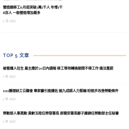
營造類移工6月底突破3萬5千人 年增1千
8百人 一般營造增加最多
2 天 AGO
TOP 5 文章
被看護人往生 雇主應於30日內通報 移工等待轉換期間不得工作 違法重罰
1 年 AGO
1111護理缺工公聽會 專家籲引進護佐 逾九成認人力緊繃 盼逐步改善勞動條件
1 年 AGO
勞動部人事異動 黃齡玉陞任勞發署長 原職安署長鄒子廉調任勞動部主任秘書
1 年 AGO