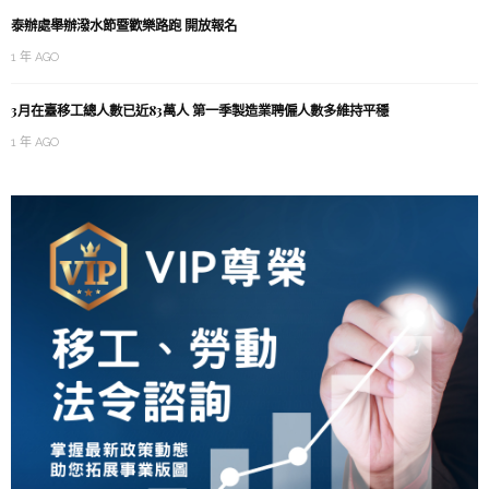
泰辦處舉辦潑水節暨歡樂路跑 開放報名
1 年 AGO
3月在臺移工總人數已近83萬人 第一季製造業聘僱人數多維持平穩
1 年 AGO