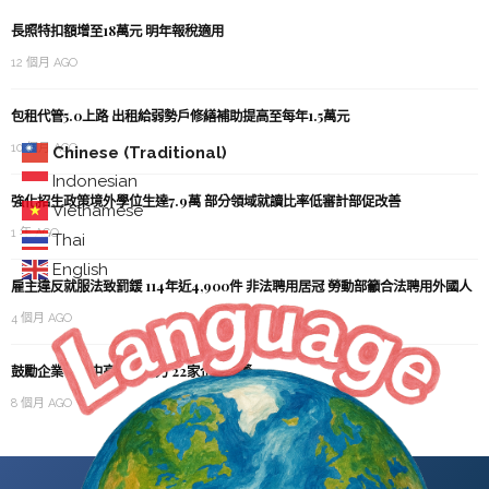
長照特扣額增至18萬元 明年報稅適用
12 個月 AGO
包租代管5.0上路 出租給弱勢戶修繕補助提高至每年1.5萬元
10 個月 AGO
Chinese (Traditional)
Indonesian
強化招生政策境外學位生達7.9萬 部分領域就讀比率低審計部促改善
Vietnamese
1 年 AGO
Thai
English
雇主違反就服法致罰鍰 114年近4,900件 非法聘用居冠 勞動部籲合法聘用外國人
4 個月 AGO
鼓勵企業善用中高齡勞動力 22家企業獲獎
8 個月 AGO