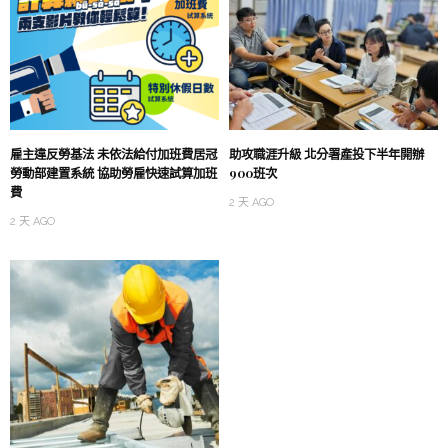
雇主違反勞基法 未依法給付加班費居冠
助攻職涯升級 北分署產投下半年開辦
勞動部建置系統 協助勞雇快速試算加班
900班次
費
2 天 AGO
2 天 AGO