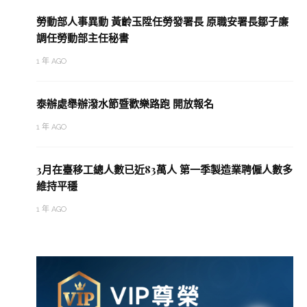
勞動部人事異動 黃齡玉陞任勞發署長 原職安署長鄒子廉
調任勞動部主任秘書
1 年 AGO
泰辦處舉辦潑水節暨歡樂路跑 開放報名
1 年 AGO
3月在臺移工總人數已近83萬人 第一季製造業聘僱人數多
維持平穩
1 年 AGO