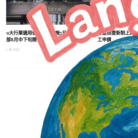
9大行業適用僱用安定措施7月底截止 勞動
勞退自提新制上路 
部8月中下旬開會研議是否延長
工申請
1 天 AGO
1 天 AGO