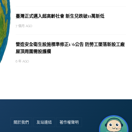
臺灣正式邁入超高齡社會 新生兒跌破11萬新低
7 個月 AGO
營造安全衛生設施標準修正1/6公告 防勞工墜落新設工廠
屋頂周圍需設護欄
6 年 AGO
關於我們
友站連結
著作權聲明