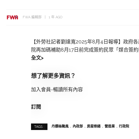
FWA 編輯部
1 年 AGO
【外勞社記者劉達寬2025年8月4日報導】政
院再加碼補助8月17日前完成簽約民眾「媒合簽
全文>
想了解更多資訊？
加入會員-暢讀所有內容
訂閱
丹娜絲颱風
內政部
房屋修繕
營造業
行政院
TAGS :