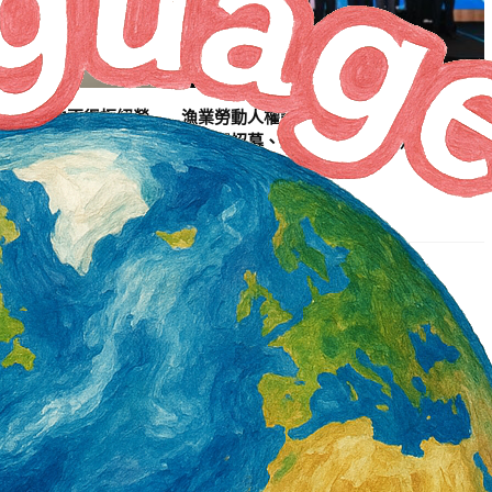
8月起雇主不得拒絕勞
漁業勞動人權論壇 匯集國際實務經驗 聚
焦公平招募、盡職調查 完善法規制度
1 天 AGO