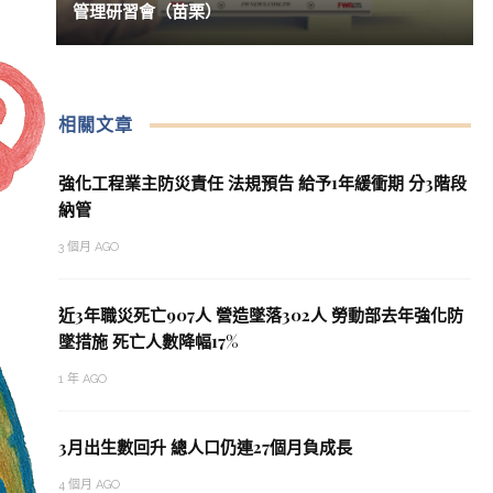
管理研習會（苗栗）
相關文章
強化工程業主防災責任 法規預告 給予1年緩衝期 分3階段
納管
3 個月 AGO
近3年職災死亡907人 營造墜落302人 勞動部去年強化防
墜措施 死亡人數降幅17%
1 年 AGO
3月出生數回升 總人口仍連27個月負成長
4 個月 AGO