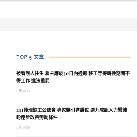
TOP 5 文章
被看護人往生 雇主應於30日內通報 移工等待轉換期間不
得工作 違法重罰
1 年 AGO
1111護理缺工公聽會 專家籲引進護佐 逾九成認人力緊繃
盼逐步改善勞動條件
1 年 AGO