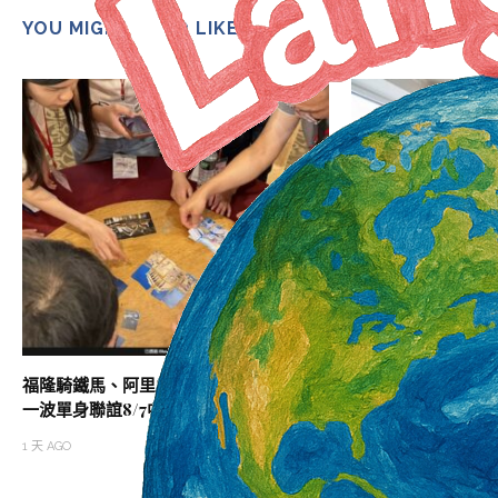
YOU MIGHT ALSO LIKE
福隆騎鐵馬、阿里山搭小火車 內政部最後
審計部：婚育宅需求
一波單身聯誼8/7中午開搶
不應求
1 天 AGO
2 天 AGO