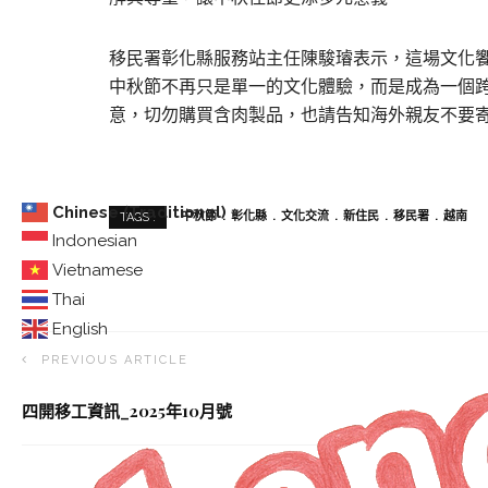
移民署彰化縣服務站主任陳駿璿表示，這場文化
中秋節不再只是單一的文化體驗，而是成為一個
意，切勿購買含肉製品，也請告知海外親友不要
Chinese (Traditional)
中秋節
彰化縣
文化交流
新住民
移民署
越南
TAGS :
Indonesian
Vietnamese
Thai
English
PREVIOUS ARTICLE
四開移工資訊_2025年10月號