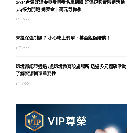
2025台灣好湯金泉獎得獎名單揭曉 好湯短影音徵選活動
3/4接力開跑 總獎金十萬元等你拿
1 年 AGO
未投保強制險？ 小心吃上罰單，甚至鉅額賠償！
1 年 AGO
環境部認證通過3處環境教育設施場所 透過多元體驗活動
了解資源循環重要性
1 年 AGO