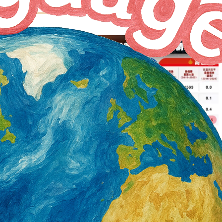
殷切 釋出戶數明顯供
民團氣候衝擊調查 台南各指標均入榜
2 天 AGO