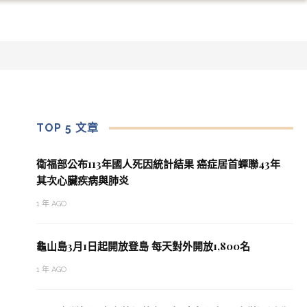
TOP 5 文章
衛福部公布113年國人死因統計結果 癌症居首蟬聯43年
其次心臟疾病與肺炎
1 年 AGO
龜山島3月1日起開放登島 每天對外開放1,800名
1 年 AGO