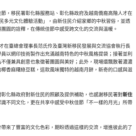
佳節，移民署彰化縣服務站、彰化縣政府及越南僑裔高階人才在
住民多元文化體驗活動」，由新住民介紹家鄉的中秋習俗，並透
與團圓的詮釋，在傳統佳節中感受跨文化的交流與溫暖。
人才在臺總會理事長范氏伶及臺灣新移民發展與交流協會執行長
學員以網印技術製作出充滿越南特色的中秋風格提袋；接著並利
品不僅兼具創意也象徵著團圓與美好；此外，現場還飄散著濃濃
的椰香麻糬綠豆糕，這款風味獨特的越南月餅，新奇的口感與滋
謝彰化縣政府對新住民的照顧及提供補助，也感謝移民署對
新住
認識不同文化，更在共享中感受中秋佳節「不一樣的月光」所帶
會帶來了豐富的文化色彩，期盼透過這樣的交流，增進彼此的了