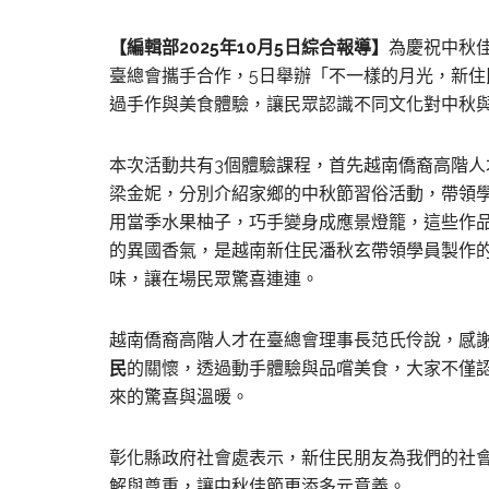
【編輯部2025年10月5日綜合報導】
為慶祝中秋
臺總會攜手合作，5日舉辦「不一樣的月光，新
過手作與美食體驗，讓民眾認識不同文化對中秋
本次活動共有3個體驗課程，首先越南僑裔高階
梁金妮，分別介紹家鄉的中秋節習俗活動，帶領
用當季水果柚子，巧手變身成應景燈籠，這些作
的異國香氣，是越南新住民潘秋玄帶領學員製作
味，讓在場民眾驚喜連連。
越南僑裔高階人才在臺總會理事長范氏伶說，感
民
的關懷，透過動手體驗與品嚐美食，大家不僅
來的驚喜與溫暖。
彰化縣政府社會處表示，新住民朋友為我們的社
解與尊重，讓中秋佳節更添多元意義。