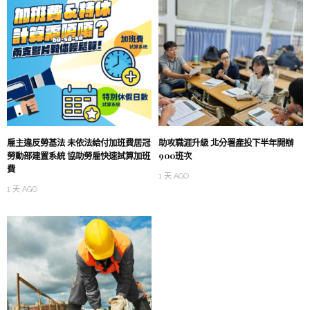
雇主違反勞基法 未依法給付加班費居冠
助攻職涯升級 北分署產投下半年開辦
勞動部建置系統 協助勞雇快速試算加班
900班次
費
1 天 AGO
1 天 AGO