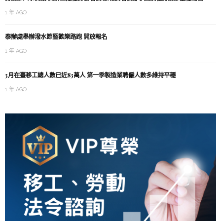
1 年 AGO
泰辦處舉辦潑水節暨歡樂路跑 開放報名
1 年 AGO
3月在臺移工總人數已近83萬人 第一季製造業聘僱人數多維持平穩
1 年 AGO