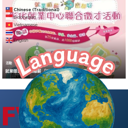
Chinese (Traditional)
Indonesian
Vietnamese
Thai
English
活動
就業媒合｜就業順薪 「蛇」麼都好 彰化大型聯合徵才活動