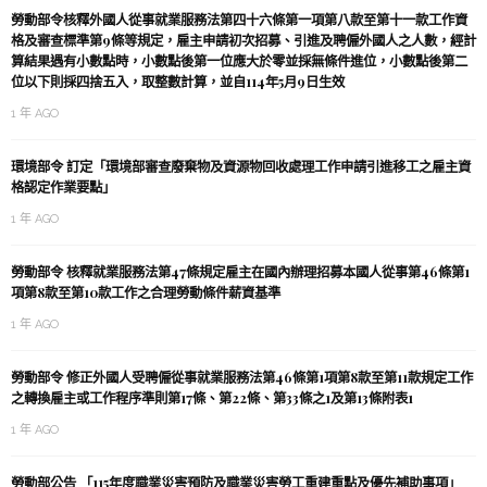
勞動部令核釋外國人從事就業服務法第四十六條第一項第八款至第十一款工作資
格及審查標準第9條等規定，雇主申請初次招募、引進及聘僱外國人之人數，經計
算結果遇有小數點時，小數點後第一位應大於零並採無條件進位，小數點後第二
位以下則採四捨五入，取整數計算，並自114年5月9日生效
1 年 AGO
環境部令 訂定「環境部審查廢棄物及資源物回收處理工作申請引進移工之雇主資
格認定作業要點」
1 年 AGO
勞動部令 核釋就業服務法第47條規定雇主在國內辦理招募本國人從事第46條第1
項第8款至第10款工作之合理勞動條件薪資基準
1 年 AGO
勞動部令 修正外國人受聘僱從事就業服務法第46條第1項第8款至第11款規定工作
之轉換雇主或工作程序準則第17條、第22條、第33條之1及第13條附表1
1 年 AGO
勞動部公告 「115年度職業災害預防及職業災害勞工重建重點及優先補助事項」