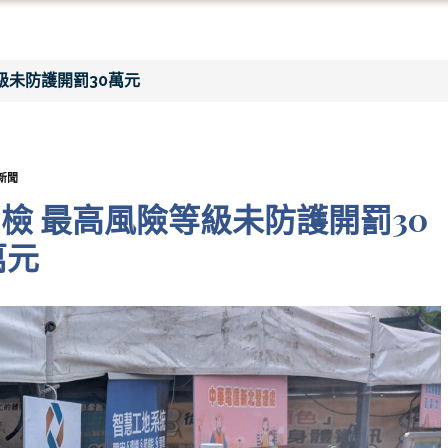
級未防護開罰30萬元
新聞
檢 最高風險等級未防護開罰30
萬元