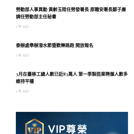
勞動部人事異動 黃齡玉陞任勞發署長 原職安署長鄒子廉
調任勞動部主任秘書
1 年 AGO
泰辦處舉辦潑水節暨歡樂路跑 開放報名
1 年 AGO
3月在臺移工總人數已近83萬人 第一季製造業聘僱人數多
維持平穩
1 年 AGO