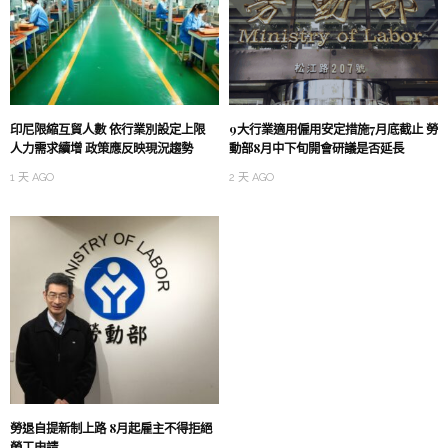
印尼限縮互貿人數 依行業別設定上限
9大行業適用僱用安定措施7月底截止 勞
人力需求續增 政策應反映現況趨勢
動部8月中下旬開會研議是否延長
1 天 AGO
2 天 AGO
勞退自提新制上路 8月起雇主不得拒絕
勞工申請