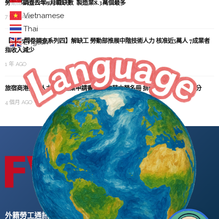
Indonesian
勞動部調查去年9月職缺數 製造業8.3萬個最多
Vietnamese
7 個月 AGO
Thai
【2025問卷調查系列四】解缺工 勞動部推展中階技術人力 核准近5萬人 7成業者
English
指收入減少
1 年 AGO
旅宿商港技術人力、製造業申請書修正 加薪本勞名冊 排除技術生及類似身分
4 個月 AGO
外籍勞工通訊社版權所有 ©