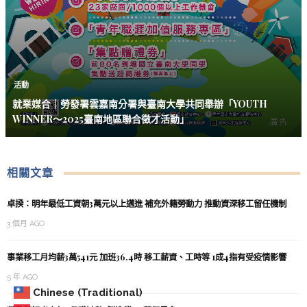
活動
就業媒合｜勞發署雲嘉南分署與臺南大學共同舉辦「YOUTH
WINNER～2025臺南地區聯合徵才活動」
相關文章
卓揆：明年最低工資朝3萬元以上邁進 補充外籍勞動力 推動資深移工留任機制
3 個月 AGO
事業移工月均薪3萬541元 加班36.4時 移工薪資、工時等 1成4指有受疫情影響
5 年 AGO
Chinese (Traditional)