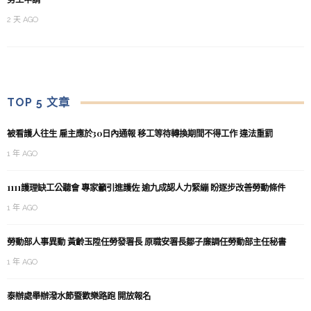
2 天 AGO
TOP 5 文章
被看護人往生 雇主應於30日內通報 移工等待轉換期間不得工作 違法重罰
1 年 AGO
1111護理缺工公聽會 專家籲引進護佐 逾九成認人力緊繃 盼逐步改善勞動條件
1 年 AGO
勞動部人事異動 黃齡玉陞任勞發署長 原職安署長鄒子廉調任勞動部主任秘書
1 年 AGO
泰辦處舉辦潑水節暨歡樂路跑 開放報名