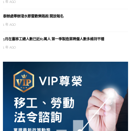
1 年 AGO
泰辦處舉辦潑水節暨歡樂路跑 開放報名
1 年 AGO
3月在臺移工總人數已近83萬人 第一季製造業聘僱人數多維持平穩
1 年 AGO