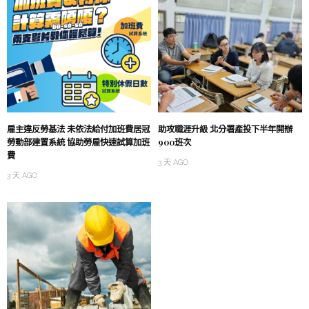
雇主違反勞基法 未依法給付加班費居冠
助攻職涯升級 北分署產投下半年開辦
勞動部建置系統 協助勞雇快速試算加班
900班次
費
3 天 AGO
3 天 AGO