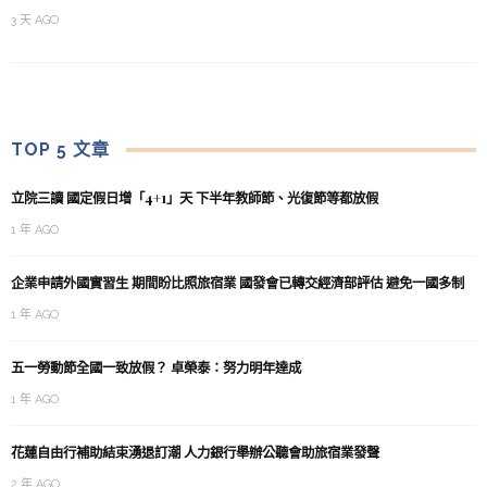
3 天 AGO
TOP 5 文章
立院三讀 國定假日增「4+1」天 下半年教師節、光復節等都放假
1 年 AGO
企業申請外國實習生 期間盼比照旅宿業 國發會已轉交經濟部評估 避免一國多制
1 年 AGO
五一勞動節全國一致放假？ 卓榮泰：努力明年達成
1 年 AGO
花蓮自由行補助結束湧退訂潮 人力銀行舉辦公聽會助旅宿業發聲
2 年 AGO