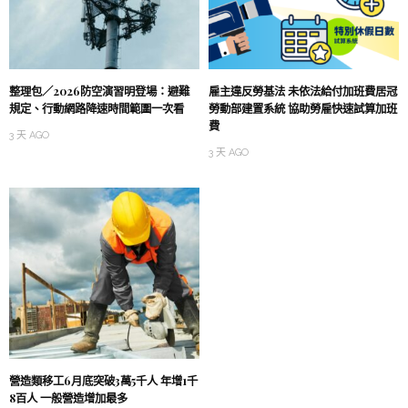
整理包／2026防空演習明登場：避難
雇主違反勞基法 未依法給付加班費居冠
規定、行動網路降速時間範圍一次看
勞動部建置系統 協助勞雇快速試算加班
費
3 天 AGO
3 天 AGO
營造類移工6月底突破3萬5千人 年增1千
8百人 一般營造增加最多