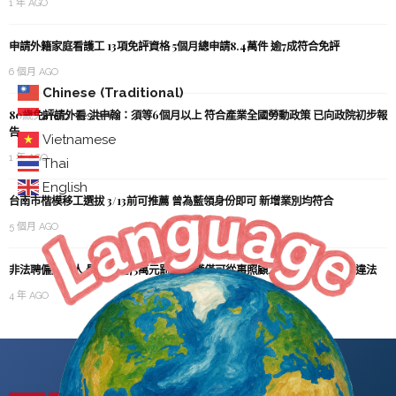
1 年 AGO
申請外籍家庭看護工 13項免評資格 5個月總申請8.4萬件 逾7成符合免評
6 個月 AGO
Chinese (Traditional)
80歲免評請外看 洪申翰：須等6個月以上 符合產業全國勞動政策 已向政院初步報
Indonesian
告
Vietnamese
1 年 AGO
Thai
English
台南市楷模移工選拔 3/13前可推薦 曾為藍領身份即可 新增業別均符合
5 個月 AGO
非法聘僱外國人 最高可處75萬元罰鍰 看護僅可從事照顧工作 指派許可外即違法
4 年 AGO