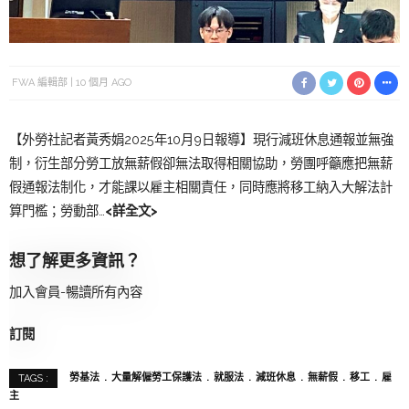
FWA 編輯部
10 個月 AGO
【外勞社記者黃秀娟2025年10月9日報導】現行減班休息通報並無強
制，衍生部分勞工放無薪假卻無法取得相關協助，勞團呼籲應把無薪
假通報法制化，才能課以雇主相關責任，同時應將移工納入大解法計
算門檻；勞動部…
<詳全文>
想了解更多資訊？
加入會員-暢讀所有內容
訂閱
勞基法
大量解僱勞工保護法
就服法
減班休息
無薪假
移工
雇
TAGS :
主