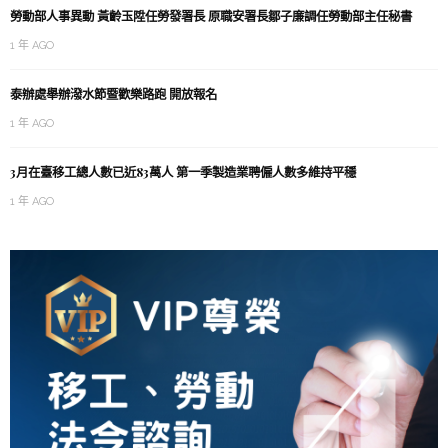
勞動部人事異動 黃齡玉陞任勞發署長 原職安署長鄒子廉調任勞動部主任秘書
1 年 AGO
泰辦處舉辦潑水節暨歡樂路跑 開放報名
1 年 AGO
3月在臺移工總人數已近83萬人 第一季製造業聘僱人數多維持平穩
1 年 AGO