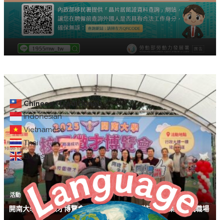
Chinese (Traditional)
Indonesian
Vietnamese
Thai
English
活動
開南大學舉辦徵才博覽會 提供超過2,300個職缺 助畢業生接軌職場