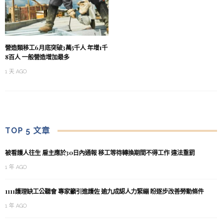
營造類移工6月底突破3萬5千人 年增1千
8百人 一般營造增加最多
1 天 AGO
TOP 5 文章
被看護人往生 雇主應於30日內通報 移工等待轉換期間不得工作 違法重罰
1 年 AGO
1111護理缺工公聽會 專家籲引進護佐 逾九成認人力緊繃 盼逐步改善勞動條件
1 年 AGO