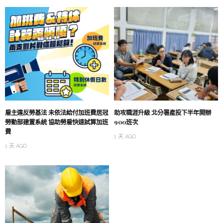
雇主違反勞基法 未依法給付加班費居冠
助攻職涯升級 北分署產投下半年開辦
勞動部建置系統 協助勞雇快速試算加班
900班次
費
1 天 AGO
1 天 AGO