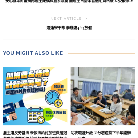
安心就業計畫排除雇主配偶與直系親屬 無雇主自營業者適用資格嚴 立委籲修正
NEXT ARTICLE
適逢宋干節 泰辦處4/13放假
YOU MIGHT ALSO LIKE
雇主違反勞基法 未依法給付加班費居冠
助攻職涯升級 北分署產投下半年開辦