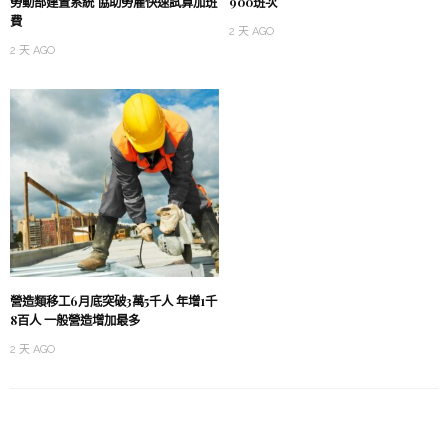
勞動部建置系統 協助勞雇快速試算加班
900班次
費
2 天 AGO
2 天 AGO
營造類移工6月底突破3萬5千人 年增1千
8百人 一般營造增加最多
2 天 AGO