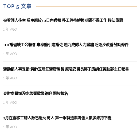
TOP 5 文章
被看護人往生 雇主應於30日內通報 移工等待轉換期間不得工作 違法重罰
1 年 AGO
1111護理缺工公聽會 專家籲引進護佐 逾九成認人力緊繃 盼逐步改善勞動條件
1 年 AGO
勞動部人事異動 黃齡玉陞任勞發署長 原職安署長鄒子廉調任勞動部主任秘書
1 年 AGO
泰辦處舉辦潑水節暨歡樂路跑 開放報名
1 年 AGO
3月在臺移工總人數已近83萬人 第一季製造業聘僱人數多維持平穩
1 年 AGO