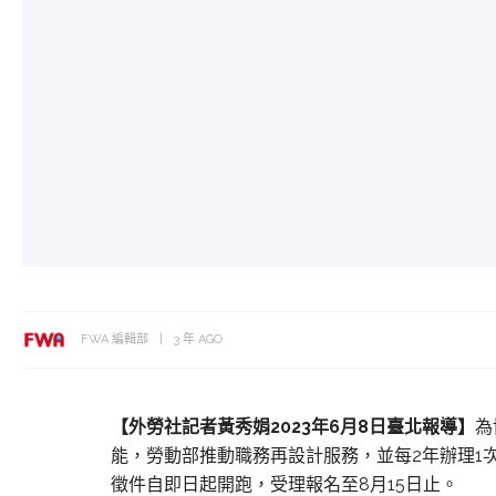
FWA 編輯部
3 年 AGO
【外勞社記者黃秀娟
2023年6
月8日臺北報導】
為
能，勞動部推動職務再設計服務，並每2年辦理1次
徵件自即日起開跑，受理報名至8月15日止。