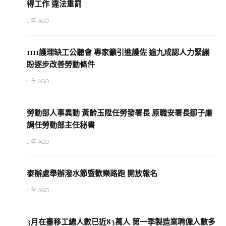
得工作 違法重罰
1 年 AGO
1111護理缺工公聽會 專家籲引進護佐 逾九成認人力緊繃
盼逐步改善勞動條件
1 年 AGO
勞動部人事異動 黃齡玉陞任勞發署長 原職安署長鄒子廉
調任勞動部主任秘書
1 年 AGO
泰辦處舉辦潑水節暨歡樂路跑 開放報名
1 年 AGO
3月在臺移工總人數已近83萬人 第一季製造業聘僱人數多