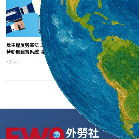
雇主違反勞基法 未依法給付加班費居冠
助攻職涯升級 北分
勞動部建置系統 協助勞雇快速試算加班費
班次
2 天 AGO
2 天 AGO