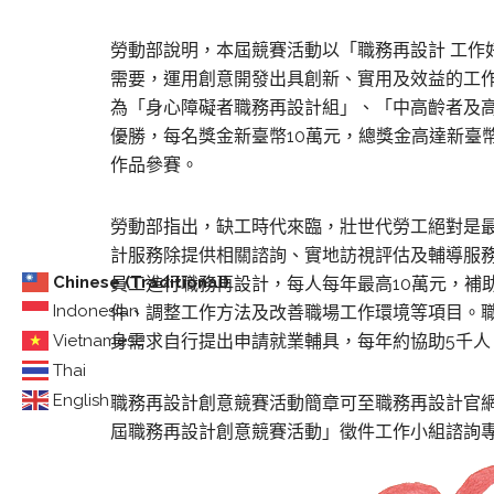
勞動部說明，本屆競賽活動以「職務再設計 工作
需要，運用創意開發出具創新、實用及效益的工
為「身心障礙者職務再設計組」、「中高齡者及高
優勝，每名獎金新臺幣10萬元，總獎金高達新臺
作品參賽。
勞動部指出，缺工時代來臨，壯世代勞工絕對是
計服務
除提供相關諮詢、實地訪視評估及輔導服
Chinese (Traditional)
員工進行職務再設計，每人每年最高10萬元，補
Indonesian
件、調整工作方法及改善職場工作環境等項目。
Vietnamese
身需求自行提出申請就業輔具，每年約協助5千人
Thai
English
職務再設計創意競賽活動簡章可至職務再設計官
屆職務再設計創意競賽活動」徵件工作小組
諮詢專