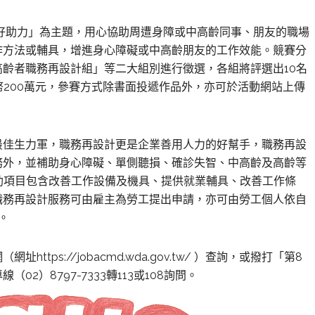
好助力」為主題，用心協助周遭身障或中高齡同事、朋友的職場
作方法或輔具，增進身心障礙或中高齡朋友的工作效能。競賽分
齡者職務再設計組」等二大組別進行徵選，各組將評選出10名
幣200萬元，參賽方式除書面投遞作品外，亦可於活動網站上傳
最佳生力軍，職務再設計更是企業善用人力的好幫手，職務再設
務外，並補助身心障礙、單側聽損、確診失智、中高齡及高齡等
助項目包含改善工作設備及機具、提供就業輔具、改善工作條
職務再設計服務可由雇主為勞工提出申請，亦可由勞工個人依自
。
網（網址
https://jobacmd.wda.gov.tw/
）查詢，或撥打「第8
線（02）8797-7333轉113或108詢問。