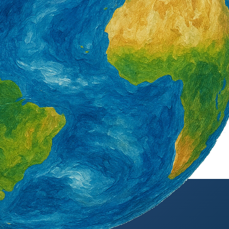
署產投下半年開辦900
營造類移工6月底突破3萬5千人 年增1千8
百人 一般營造增加最多
2 天 AGO
外籍勞工通訊社版權所有 ©