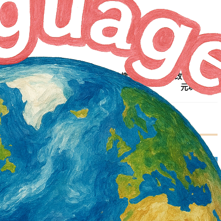
NEXT ARTICLE
夏季將至 雇主應落實熱危害預防措施 經限期仍未改善 將處3萬
元以上罰鍰