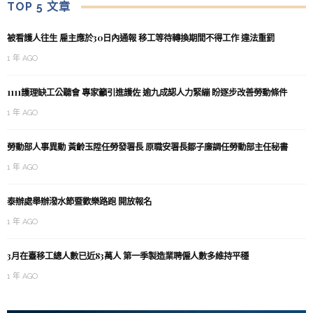
TOP 5 文章
被看護人往生 雇主應於30日內通報 移工等待轉換期間不得工作 違法重罰
1 年 AGO
1111護理缺工公聽會 專家籲引進護佐 逾九成認人力緊繃 盼逐步改善勞動條件
1 年 AGO
勞動部人事異動 黃齡玉陞任勞發署長 原職安署長鄒子廉調任勞動部主任秘書
1 年 AGO
泰辦處舉辦潑水節暨歡樂路跑 開放報名
1 年 AGO
3月在臺移工總人數已近83萬人 第一季製造業聘僱人數多維持平穩
1 年 AGO