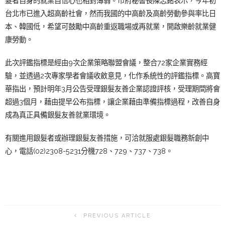
髮者自身的就業自信心也相對薄弱。市府秘書長陳志銘表示，今年初
台北市已進入超高齡社會，然而我國的中高齡及高齡勞動參與率比日
本、韓國低，希望可鼓勵中高齡重返職場或再就業，開啟樂齡就業健
康勞動。
此次評鑑指標是
經由9次企業策略聯盟會議，整合72家企業實務經
驗，並透過2次專家學者會議收斂意見，化作系統性的評鑑指標。
高寶
華指出，預計明年3月
公告受理銀髮友善企業認證評核，受理期間將會
超過3個月，
藉由提早公布指標，讓企業藉由
準備指標過程，改善自身
成為真正具備銀髮友善就業環境
。
有關
進用銀髮者或辦理銀髮友善措施，可洽就服處銀髮職務新創中
心，電話(02)2308-5231分機728、729、737、738
。
PREVIOUS ARTICLE