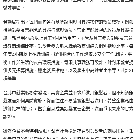
徵才專區。
勞動局指出，
每個面向各有基準說明與可具體操作的衡量標準，例如
推動銀髮友善觀念的具體措施與做法、禁止年齡歧視的政策及具體措
施、新進用45歲以上員工3個月留用率、主管及員工參與銀髮友善意
識教育訓練比率、銀髮者參與新人職前教育訓練與個別指導比率、每
年度4小時以上在職訓練、提供適合的工作設備及安全工作環境、平
衡工作與生活的友善環境措施、青銀共事職務再設計、針對銀髮者提
供多元招募措施、穩定就業措施，以及雇主中高齡者比率等，共計21
項基準。
台北市就業服務處發現，其實企業並不排斥進用銀髮者，但不知道銀
髮友善如何具體實施，從而往往不易落實銀髮者進用，希望企業藉由
遵循指標的指引，塑造自身成為銀髮友善企業，進而爭取未來的官方
認證。
雖然企業不會特別歧視，然而社會還是存在對銀髮者的刻板印象，銀