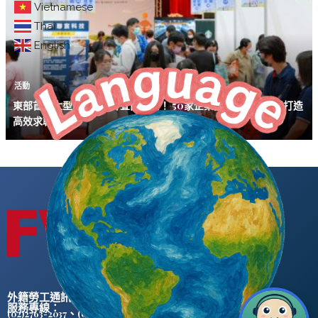
Vietnamese
Thai
English
活動
東部首場大型就博會5/17宜蘭登場！ 50家企業搶才、數位流程打造
高效求職體驗
外籍勞工通訊社版權所有 ©
服務專線：
、
(02)2763-2037
(02)2765-0906