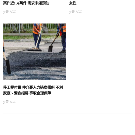
案件近3.9萬件 需求未如預估
女性
3 天 AGO
3 天 AGO
移工零付費 仲介憂人力過度傾斜 不利
家庭、營造招募 爭取合理保障
3 天 AGO