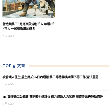
營造類移工6月底突破3萬5千人 年增1千
8百人 一般營造增加最多
2 天 AGO
TOP 5 文章
被看護人往生 雇主應於30日內通報 移工等待轉換期間不得工作 違法重罰
1 年 AGO
1111護理缺工公聽會 專家籲引進護佐 逾九成認人力緊繃 盼逐步改善勞動條件
1 年 AGO