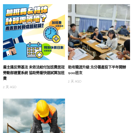
雇主違反勞基法 未依法給付加班費居冠
助攻職涯升級 北分署產投下半年開辦
勞動部建置系統 協助勞雇快速試算加班
900班次
費
2 天 AGO
2 天 AGO