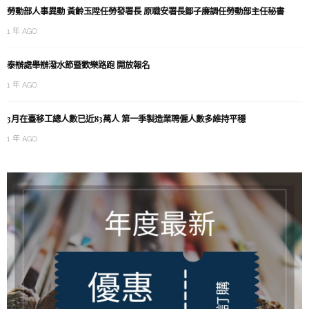
勞動部人事異動 黃齡玉陞任勞發署長 原職安署長鄒子廉調任勞動部主任秘書
1 年 AGO
泰辦處舉辦潑水節暨歡樂路跑 開放報名
1 年 AGO
3月在臺移工總人數已近83萬人 第一季製造業聘僱人數多維持平穩
1 年 AGO