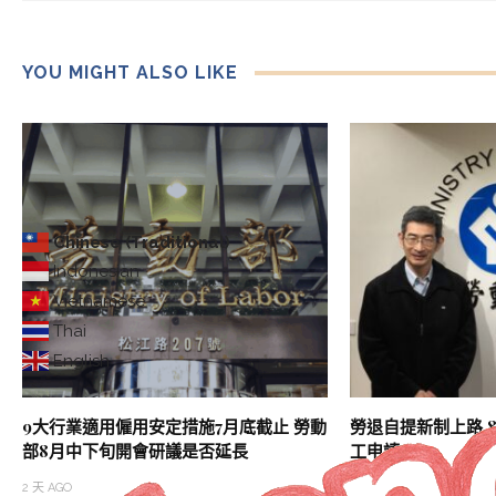
YOU MIGHT ALSO LIKE
Chinese (Traditional)
Indonesian
Vietnamese
Thai
English
9大行業適用僱用安定措施7月底截止 勞動
勞退自提新制上路 
部8月中下旬開會研議是否延長
工申請
2 天 AGO
2 天 AGO