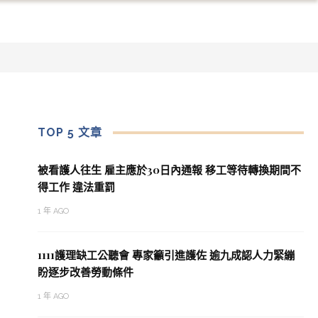
TOP 5 文章
被看護人往生 雇主應於30日內通報 移工等待轉換期間不
得工作 違法重罰
1 年 AGO
1111護理缺工公聽會 專家籲引進護佐 逾九成認人力緊繃
盼逐步改善勞動條件
1 年 AGO