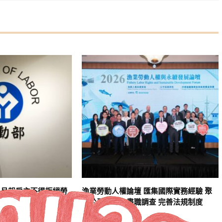
8月起雇主不得拒絕勞
漁業勞動人權論壇 匯集國際實務經驗 聚
焦公平招募、盡職調查 完善法規制度
2 天 AGO