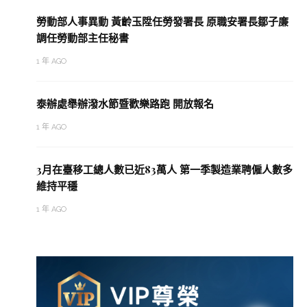
勞動部人事異動 黃齡玉陞任勞發署長 原職安署長鄒子廉
調任勞動部主任秘書
1 年 AGO
泰辦處舉辦潑水節暨歡樂路跑 開放報名
1 年 AGO
3月在臺移工總人數已近83萬人 第一季製造業聘僱人數多
維持平穩
1 年 AGO