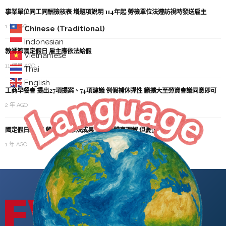
事業單位同工同酬檢核表 增題項說明 114年起 勞檢單位法遵訪視時發送雇主
1 年 AGO
Chinese (Traditional)
Indonesian
教師節國定假日 雇主應依法給假
Vietnamese
11 個月 AGO
Thai
English
工商早餐會 提出27項提案、74項建議 例假補休彈性 籲擴大至勞資會議同意即可
2 年 AGO
國定假日增5天 勞團肯定修法成果 工商團體表理解 但憂企業成本與彈性
1 年 AGO