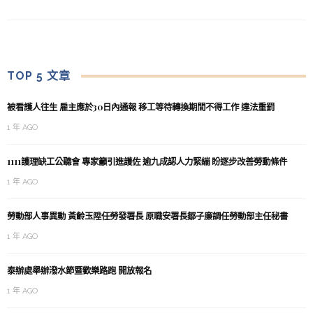
TOP 5 文章
被看護人往生 雇主應於30日內通報 移工等待轉換期間不得工作 違法重罰
1 年 AGO
1111護理缺工公聽會 專家籲引進護佐 逾九成認人力緊繃 盼逐步改善勞動條件
1 年 AGO
勞動部人事異動 黃齡玉陞任勞發署長 原職安署長鄒子廉調任勞動部主任秘書
1 年 AGO
泰辦處舉辦潑水節暨歡樂路跑 開放報名
1 年 AGO