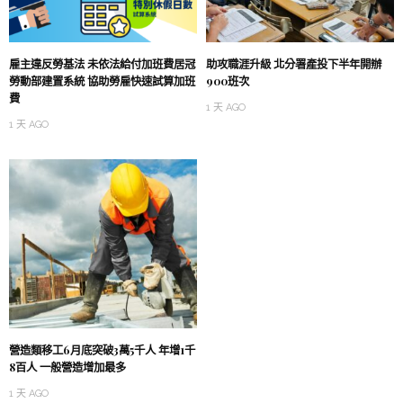
雇主違反勞基法 未依法給付加班費居冠
助攻職涯升級 北分署產投下半年開辦
勞動部建置系統 協助勞雇快速試算加班
900班次
費
1 天 AGO
1 天 AGO
營造類移工6月底突破3萬5千人 年增1千
8百人 一般營造增加最多
1 天 AGO